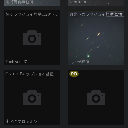
南博写真事務所
kem.kem
輝くラブジョイ彗星C/2017E4
月光下のラブジョイ彗星 2017E4 Lovejoy
Tachiyoshi7
北の子猫座
PR
C/2017 E4 ラブジョイ彗星の動き
小犬のプロキオン