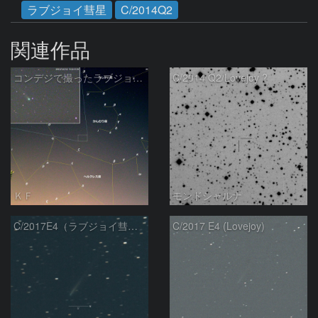
ラブジョイ彗星
C/2014Q2
関連作品
コンデジで撮ったラブジョイ彗星（3）
C/2014 Q2/Lovejoy ?
ＫＦ
モンドシャルナ
C/2017E4（ラブジョイ彗星）
C/2017 E4 (Lovejoy)