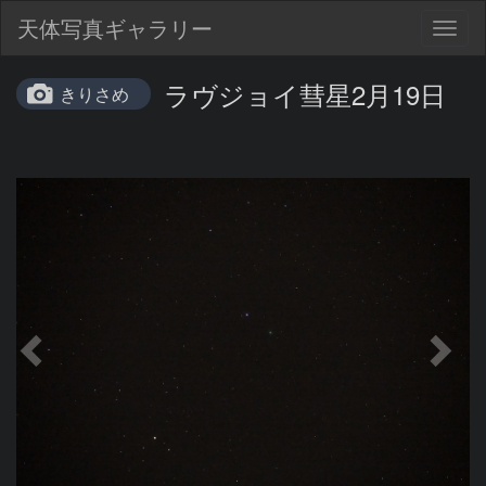
天体写真ギャラリー
Togg
navig
ラヴジョイ彗星2月19日
きりさめ