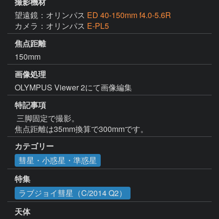
撮影機材
望遠鏡：オリンパス
ED 40-150mm f4.0-5.6R
カメラ：オリンパス
E-PL5
焦点距離
150mm
画像処理
OLYMPUS Viewer 2にて画像編集
特記事項
 三脚固定で撮影。

焦点距離は35mm換算で300mmです。 
カテゴリー
彗星・小惑星・準惑星
特集
ラブジョイ彗星（C/2014 Q2）
天体