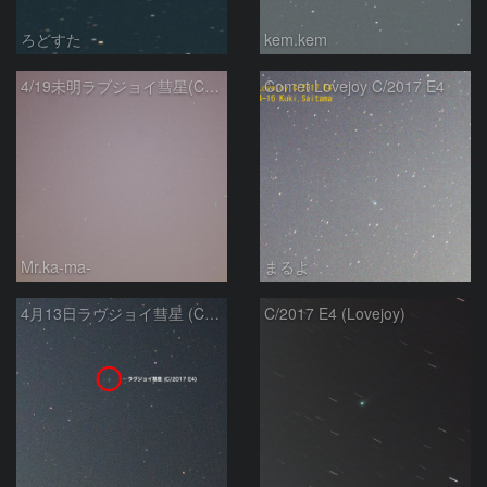
ろどすた
kem.kem
4/19未明ラブジョイ彗星(C/2017E4)とM31
Comet Lovejoy C/2017 E4
Mr.ka-ma-
まるよ
4月13日ラヴジョイ彗星 (C/2017 E4)
C/2017 E4 (Lovejoy)