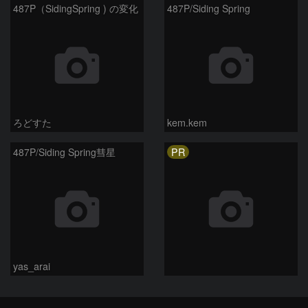
487P（SidingSpring ) の変化
487P/Siding Spring
ろどすた
kem.kem
PR
487P/Siding Spring彗星
yas_arai