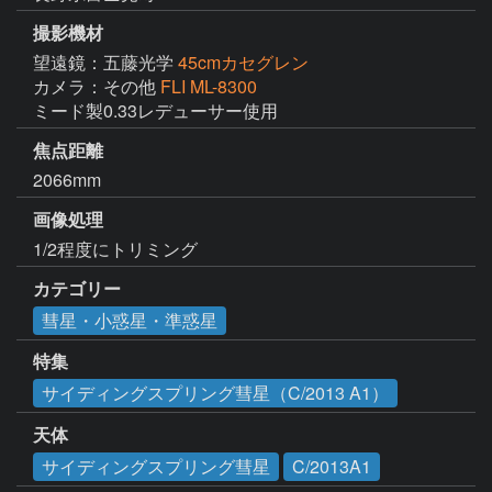
撮影機材
望遠鏡：五藤光学
45cmカセグレン
カメラ：その他
FLI ML-8300
ミード製0.33レデューサー使用
焦点距離
2066mm
画像処理
1/2程度にトリミング
カテゴリー
彗星・小惑星・準惑星
特集
サイディングスプリング彗星（C/2013 A1）
天体
サイディングスプリング彗星
C/2013A1