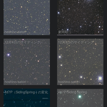
hoshino-satori
東岡昭二
12月4日のサイディング・スプリング彗星
12月3日のサイディング・スプリング彗星
hoshino-satori
hoshino-satori
487P（SidingSpring ) の変化
487P/Siding Spring