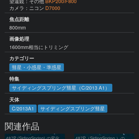
望遠鏡：その他
BKP200/F800
カメラ：ニコン
D7000
焦点距離
800mm
画像処理
1600mm相当にトリミング
カテゴリー
彗星・小惑星・準惑星
特集
サイディングスプリング彗星（C/2013 A1）
天体
C/2013A1
サイディングスプリング彗星
関連作品
487P (SidingSpring) の変化
487P（SidingSpring ）の変化