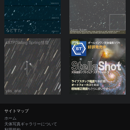
ろどすた
kem.kem
PR
487P/Siding Spring彗星
yas_arai
サイトマップ
ホーム
天体写真ギャラリーについて
利用規約