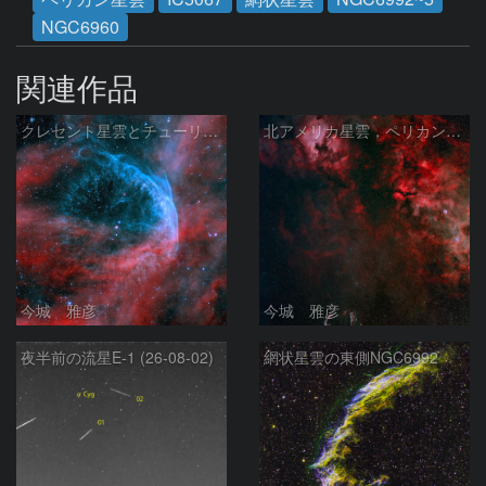
NGC6960
関連作品
クレセント星雲とチューリップ星雲の真ん中あたりにある星雲 NGC6883 ???
北アメリカ星雲，ペリカン星雲，サドル付近，クレセント星雲，網状星雲・・・etc
今城 雅彦
今城 雅彦
夜半前の流星E-1 (26-08-02)
網状星雲の東側NGC6992