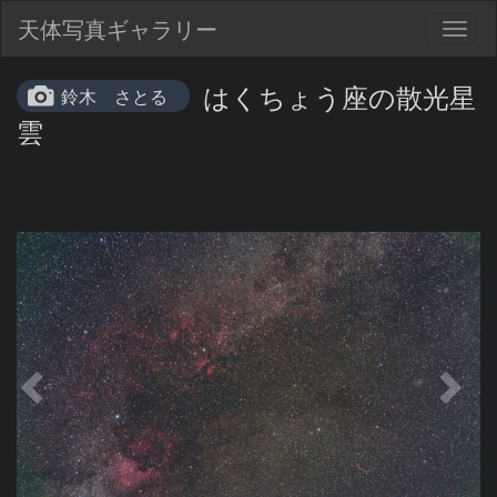
天体写真ギャラリー
Togg
navig
はくちょう座の散光星
鈴木 さとる
雲