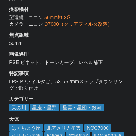
撮影機材
望遠鏡：ニコン
50mmf/1.8G
カメラ：ニコン
D7000（クリアフィルタ改造）
焦点距離
50mm
画像処理
特記事項
LPS-P2フィルタは、58→52mmステップダウンリン
グで取り付け
カテゴリー
天の川
星座・星野
星雲・星団・銀河
天体
はくちょう座
北アメリカ星雲
NGC7000
ペリカン星雲
IC5067
網状星雲
NGC6992~5