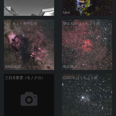
alphavir
take
はくちょう座中心部
Sh2-124 はくちょう座
Alricha33
化石職人
三日月星雲（モノクロ）
IC5076 はくちょう座