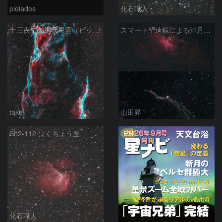
pleiades
化石職人
十三夜での網状星雲（ピッカリングの三角）
スマート望遠鏡による満月下の星雲（M16,NGC6960）
take
山田昇
PR
Sh2-112 はくちょう座
化石職人