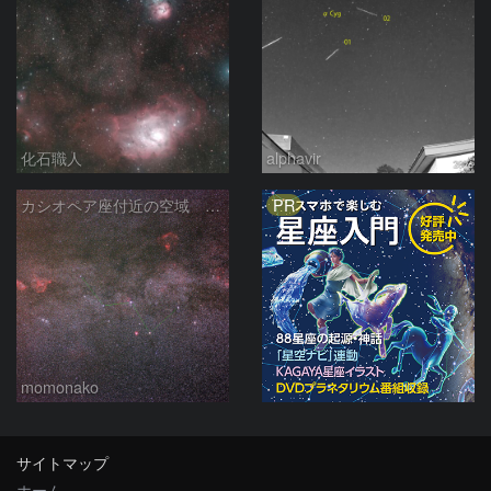
化石職人
alphavir
PR
カシオペア座付近の空域 260720
momonako
サイトマップ
ホーム