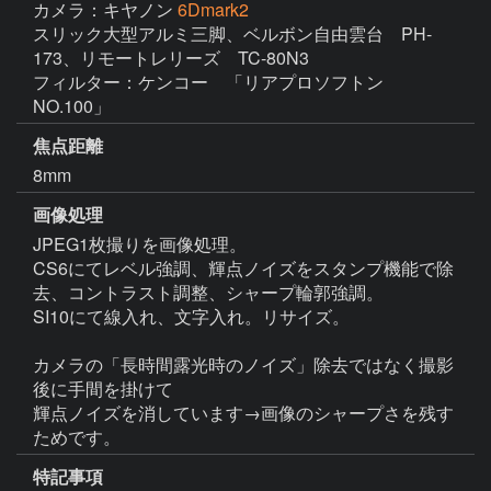
カメラ：キヤノン
6Dmark2
スリック大型アルミ三脚、ベルボン自由雲台　PH-
173、リモートレリーズ　TC-80N3

フィルター：ケンコー　「リアプロソフトン　
NO.100」
焦点距離
8mm
画像処理
JPEG1枚撮りを画像処理。

CS6にてレベル強調、輝点ノイズをスタンプ機能で除
去、コントラスト調整、シャープ輪郭強調。

SI10にて線入れ、文字入れ。リサイズ。

カメラの「長時間露光時のノイズ」除去ではなく撮影
後に手間を掛けて

輝点ノイズを消しています→画像のシャープさを残す
ためです。
特記事項