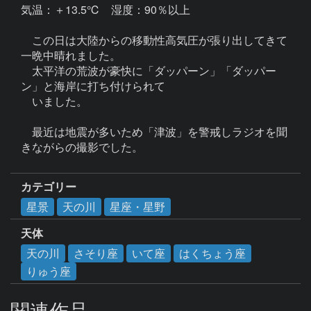
気温：＋13.5℃　湿度：90％以上

　この日は大陸からの移動性高気圧が張り出してきて
一晩中晴れました。

　太平洋の荒波が豪快に「ダッパーン」「ダッパー
ン」と海岸に打ち付けられて

　いました。

　最近は地震が多いため「津波」を警戒しラジオを聞
きながらの撮影でした。

カテゴリー
星景
天の川
星座・星野
天体
天の川
さそり座
いて座
はくちょう座
りゅう座
関連作品