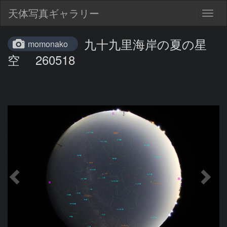
天体写真ギャラリー
Togg
navig
九十九里海岸の夏の星
momonako
空 260518