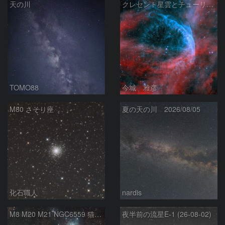
天の川
クレセント星雲とチューリップ星雲の真ん中あたりにある星雲 NGC6883 ???
TOMO88
今城 雅彦
M80 さそり座
夏の天の川 2026/08/05
化石職人
nardis
M8 M20 M21 NGC6559 猫の手星雲 いて座
夜半前の流星E-1 (26-08-02)