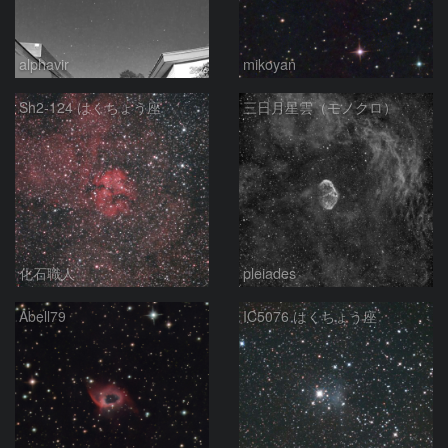
alphavir
mikoyan
Sh2-124 はくちょう座
三日月星雲（モノクロ）
化石職人
pleiades
Abell79
IC5076 はくちょう座