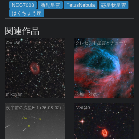
NGC7008
胎児星雲
FetusNebula
惑星状星雲
はくちょう座
関連作品
Abell80
クレセント星雲とチューリップ星雲の真ん中あたりにある星雲 NGC6883 ???
mikoyan
今城 雅彦
夜半前の流星E-1 (26-08-02)
NGC40