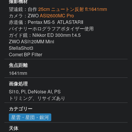
撮影機材
望遠鏡：自作
25cm ニュートン反射 fl:1641mm
カメラ：ZWO
ASI2600MC Pro
赤道儀：Pentax MS-5  ATLASTARⅡ

バイナリーホログラフアポタイザー使用

ガイド鏡：Nikkor ED 300mm f:4.5

ZWO ASI120MM Mini  

StellaShot3

焦点距離
1641mm
画像処理
SI10, PI, DeNoise AI, PS

トリミング、リサイズあり
カテゴリー
星雲・星団・銀河
天体