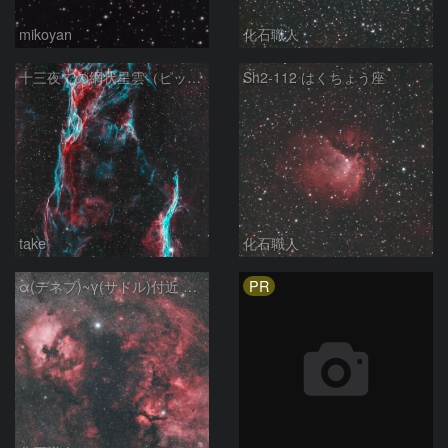
mikoyan
化石職人
十三夜での網状星雲（ピッカリングの三角）
Sh2-112 はくちょう座
take
化石職人
PR
α(デネブ)~γ(サドル)付近 NGC7000 北アメリカ星雲 IC5067~5070 ペリカン星雲 はくちょう座