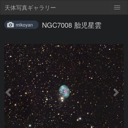
天体写真ギャラリー
Togg
navig
NGC7008 胎児星雲
mikoyan