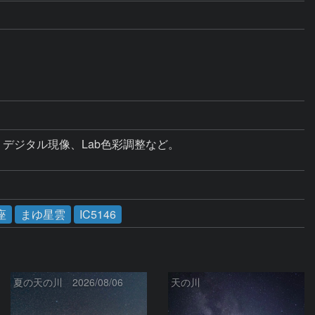
ジタル現像、Lab色彩調整など。

座
まゆ星雲
IC5146
夏の天の川 2026/08/06
天の川