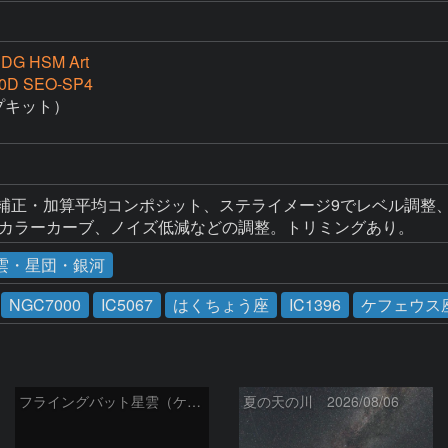
 DG HSM Art
0D SEO-SP4
キット）

補正・加算平均コンポジット、ステライメージ9でレベル調整、デ
hopでカラーカーブ、ノイズ低減などの調整。トリミングあり。
雲・星団・銀河
NGC7000
IC5067
はくちょう座
IC1396
ケフェウス
フライングバット星雲（ケフェウス座）
夏の天の川 2026/08/06