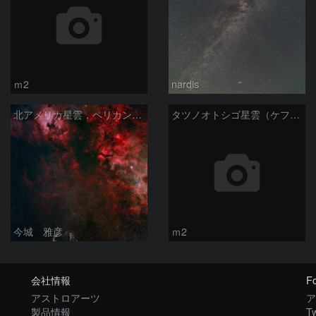
ｍ2
nardis
北アメリカ星雲，ペリカン星雲，サドル付近，クレセント星雲，網状星雲・・・etc
タツノオトシゴ星雲（ケフェウス座）
今城 雅彦
ｍ2
会社情報
Fo
アストロアーツ
ア
製品情報
Tw