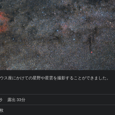
ウス座にかけての星野や星雲を撮影することができました。
8秒
露出 33分
0枚