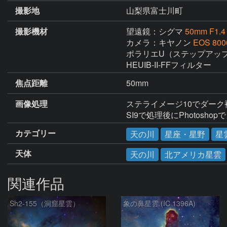
撮影地
山梨県富士川町
撮影機材
望遠鏡：シグマ
50mm F1.4
カメラ：キヤノン
EOS 800
ポラリエU（ステップアップ
HEUIB-II-FFフィルター
焦点距離
50mm
画像処理
ステライメージ10でダーク
SI9で処理後にPhotos
カテゴリー
天の川
星座・星野
星
天体
天の川
北アメリカ星雲
関連作品
Sh2-155（洞窟星雲）
象の鼻星雲 (IC 1396A)