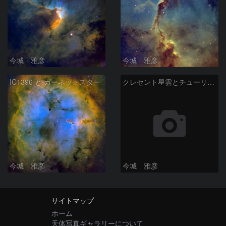
今城 雅彦
今城 雅彦
IC1396 と ガーネットスター
クレセント星雲とチューリップ星雲の真ん中あたりにある星雲 NGC6883 ???
今城 雅彦
今城 雅彦
サイトマップ
ホーム
天体写真ギャラリーについて