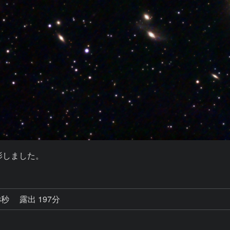
影しました。
8秒
露出 197分