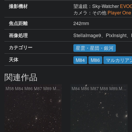
撮影機材
望遠鏡：Sky-Watcher
EVOG
カメラ：その他
Player One
焦点距離
242mm
画像処理
StellaImage9、PixInsight、
カテゴリー
星雲・星団・銀河
天体
M84
M86
マルカリア
関連作品
M58 M84 M86 M87 M89 M90 マルカリアンの銀河鎖 おとめ座 かみのけ座
M84 M86 M87 M88 M89 M90 M91 マルカリアンの銀河鎖 おとめ座 かみのけ座