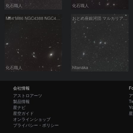
化石職人
化石職人
M84 M86 NGC4388 NGC4435 NGC4438 NGC4461 NGC4473 NGC4477 マルカリアンの銀河鎖 おとめ座
おとめ座銀河団 マルカリアンチェーン
化石職人
hltanaka
会社情報
Fo
アストロアーツ
ア
製品情報
Tw
星ナビ
Y
星空ガイド
星
オンラインショップ
プライバシー・ポリシー