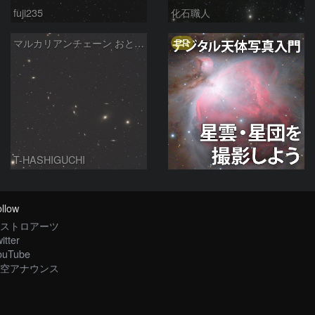
fuji235
化石職人
PR
マルカリアンチェーン おとめ座銀河団 2026/05/13
T-HASHIGUCHI
llow
ストロアーツ
itter
ouTube
空アナウンス