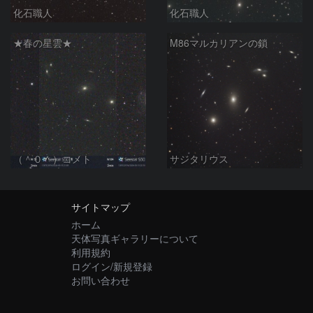
化石職人
化石職人
★春の星雲★
M86マルカリアンの鎖
（＾０＾）コメト
サジタリウス
サイトマップ
ホーム
天体写真ギャラリーについて
利用規約
ログイン/新規登録
お問い合わせ