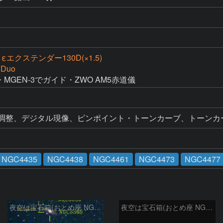
，εエクステンダー130D(×1.5)
 Duo
・MGEN-3でガイド・ZWO AM5赤道儀
ル調整、デジタル現像、ピンポイント・トーンカーブ、トーンカ
NGC4435
NGC4438
NGC4461
NGC4473
NGC4477
夜空は宝石箱(おとめ座 NGC5566) Seestar50
夜空は宝石箱(おとめ座 NGC5746) Seestar50