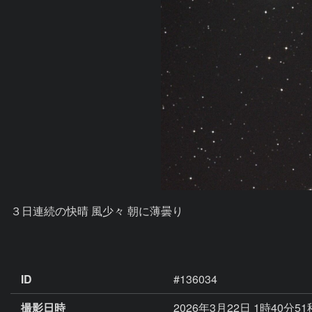
３日連続の快晴 風少々 朝に薄曇り

ID
#136034
撮影日時
2026年3月22日 1時40分5