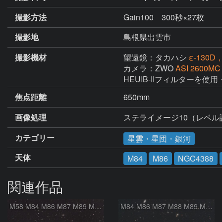
撮影方法
Gain100 300秒×27枚
撮影地
島根県出雲市
撮影機材
望遠鏡：タカハシ
ε-130D
カメラ：ZWO
ASI 2600MC
HEUIB-IIフィルターを使用
焦点距離
650mm
画像処理
ステライメージ10（レベ
カテゴリー
星雲・星団・銀河
天体
M84
M86
NGC4388
関連作品
M58 M84 M86 M87 M89 M90 マルカリアンの銀河鎖 おとめ座 かみのけ座
M84 M86 M87 M88 M89 M90 M91 マルカリアンの銀河鎖 おとめ座 かみのけ座