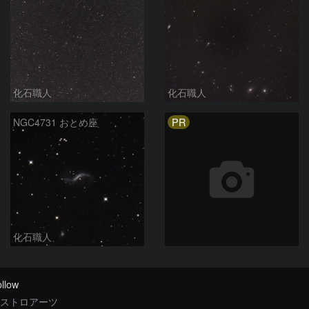
化石職人
化石職人
PR
NGC4731 おとめ座
化石職人
llow
ストロアーツ