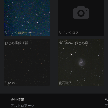
サザンクロス
サザンクロス
おとめ座銀河群
NGC5247 おとめ座
fuji235
化石職人
会社情報
Fo
アストロアーツ
ア