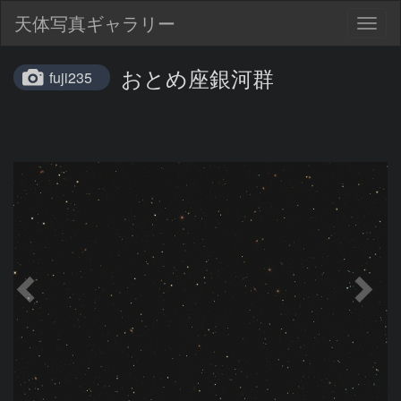
天体写真ギャラリー
Togg
navig
おとめ座銀河群
fuji235