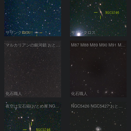
サザンクロス
サザンクロス
マルカリアンの銀河鎖 おとめ座・ かみのけ座の銀河
M87 M88 M89 M90 M91 M100 マルカリアンの銀河鎖 おとめ座 かみのけ座
化石職人
化石職人
夜空は宝石箱(おとめ座 NGC5746) Seestar50
NGC5426 NGC5427 おとめ座