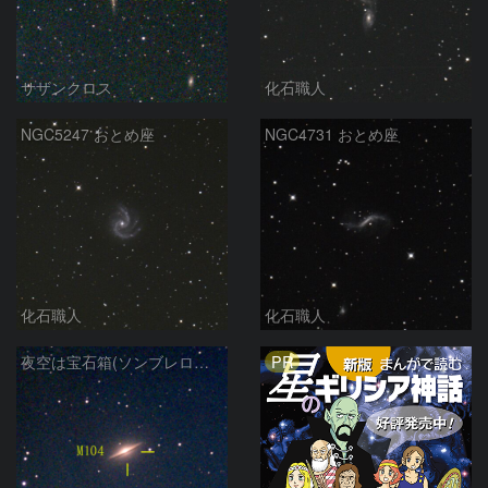
サザンクロス
化石職人
NGC5247 おとめ座
NGC4731 おとめ座
化石職人
化石職人
PR
夜空は宝石箱(ソンブレロ銀河 M104) Seestar50