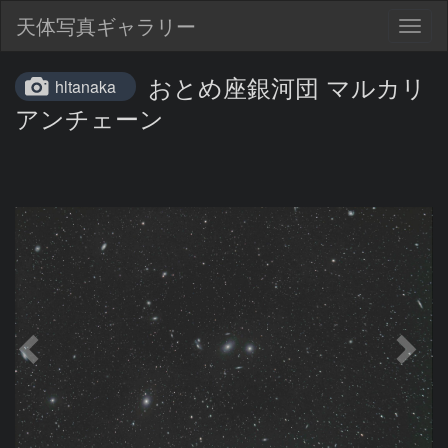
天体写真ギャラリー
Togg
navig
おとめ座銀河団 マルカリ
hltanaka
アンチェーン