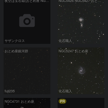
夜空は宝石箱(おとめ座 NGC5746) Seestar50
NGC5426 NGC5427 おとめ座
サザンクロス
化石職人
おとめ座銀河群
NGC5247 おとめ座
fuji235
化石職人
PR
NGC4731 おとめ座