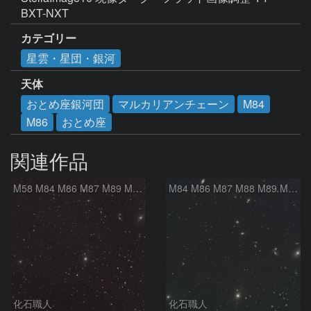
BXT-NXT 
カテゴリー
星雲・星団・銀河
天体
おとめ座銀河団
マルカリアンチェーン
M84
M86
おとめ座
関連作品
M58 M84 M86 M87 M89 M90 マルカリアンの銀河鎖 おとめ座 かみのけ座
M84 M86 M87 M88 M89 M90 M91 マルカリアンの銀河鎖 おとめ座 かみのけ座
化石職人
化石職人