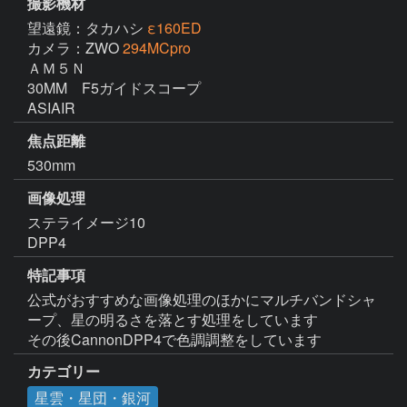
撮影機材
望遠鏡：タカハシ
ε160ED
カメラ：ZWO
294MCpro
ＡＭ５Ｎ

30MM　F5ガイドスコープ

焦点距離
530mm
画像処理
ステライメージ10

DPP4
特記事項
公式がおすすめな画像処理のほかにマルチバンドシャ
ープ、星の明るさを落とす処理をしています

その後CannonDPP4で色調調整をしています
カテゴリー
星雲・星団・銀河