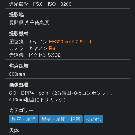
追尾撮影 F5.6 ISO：3200
撮影地
長野県 八千穂高原
撮影機材
望遠鏡：キヤノン
EF300mmＦ2.8ＬⅡ
カメラ：キヤノン
R6
赤道儀：ビクセンSXD2
焦点距離
300mm
画像処理
SI9・DPP4・peint（2分露出×8枚コンポジット、
410mm相当にトリミング）
カテゴリー
星座・星野
星雲・星団・銀河
その他
天体