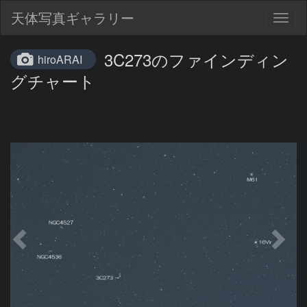
天体写真ギャラリー
Togg
navig
3C273のファインディン
hiroARAI
グチャート