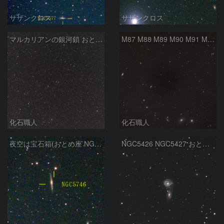
サザンクロス
サザンクロス
マルカリアンの銀河鎖 おとめ座・ かみのけ座の銀河
M87 M88 M89 M90 M91 M100 マルカリアンの銀河鎖 おとめ座 かみのけ座
化石職人
化石職人
夜空は宝石箱(おとめ座 NGC5746) Seestar50
NGC5426 NGC5427 おとめ座