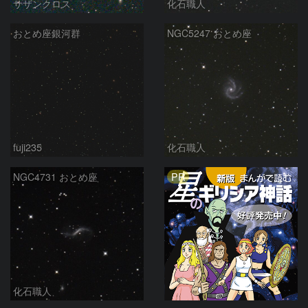
サザンクロス
化石職人
おとめ座銀河群
NGC5247 おとめ座
fuji235
化石職人
PR
NGC4731 おとめ座
化石職人