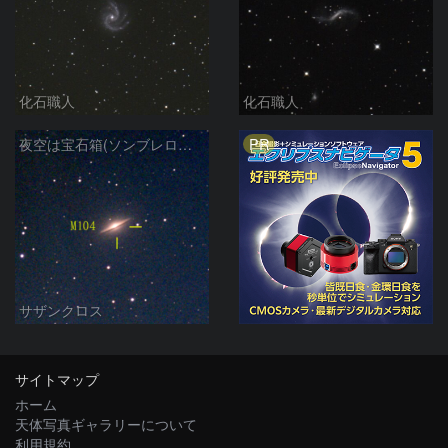
化石職人
化石職人
PR
夜空は宝石箱(ソンブレロ銀河 M104) Seestar50
サザンクロス
サイトマップ
ホーム
天体写真ギャラリーについて
利用規約