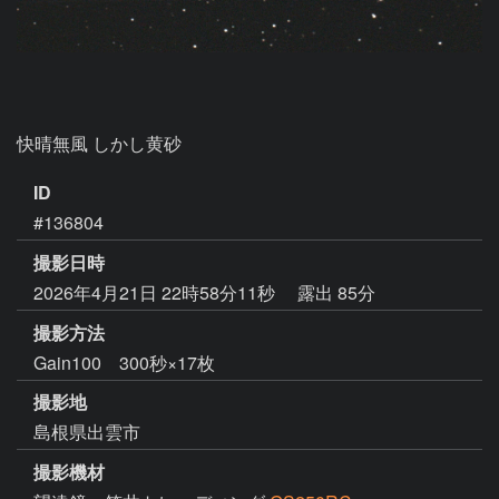
快晴無風 しかし黄砂
ID
#136804
撮影日時
2026年4月21日 22時58分11秒
露出 85分
撮影方法
Gain100 300秒×17枚
撮影地
島根県出雲市
撮影機材