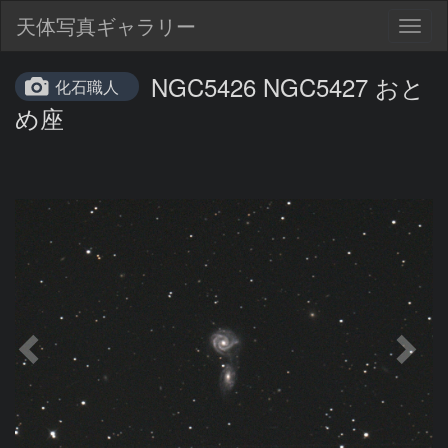
天体写真ギャラリー
Togg
navig
NGC5426 NGC5427 おと
化石職人
め座