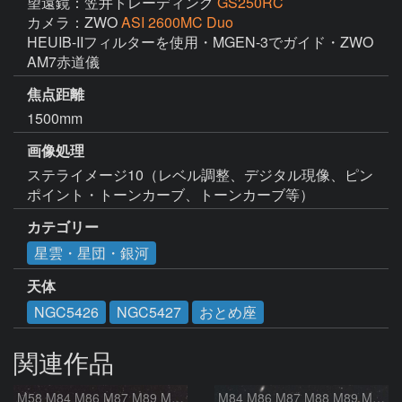
望遠鏡：笠井トレーディング
GS250RC
カメラ：ZWO
ASI 2600MC Duo
HEUIB-IIフィルターを使用・MGEN-3でガイド・ZWO 
焦点距離
1500mm
画像処理
ステライメージ10（レベル調整、デジタル現像、ピン
ポイント・トーンカーブ、トーンカーブ等）
カテゴリー
星雲・星団・銀河
天体
NGC5426
NGC5427
おとめ座
関連作品
M58 M84 M86 M87 M89 M90 マルカリアンの銀河鎖 おとめ座 かみのけ座
M84 M86 M87 M88 M89 M90 M91 マルカリアンの銀河鎖 おとめ座 かみのけ座