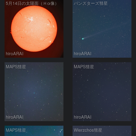
5月14日の太陽面（Ｈα像）
パンスターズ彗星
hiroARAI
hiroARAI
MAPS彗星
MAPS彗星
hiroARAI
hiroARAI
MAPS彗星
Wierzchos彗星