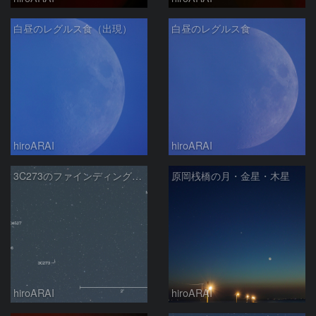
白昼のレグルス食（出現）
白昼のレグルス食
hiroARAI
hiroARAI
3C273のファインディングチャート
原岡桟橋の月・金星・木星
hiroARAI
hiroARAI