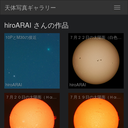
天体写真ギャラリー
Togg
navig
hiroARAI さんの作品
10PとM30の接近
７月２２日の太陽面（白色光）
hiroARAI
hiroARAI
７月２０日の太陽面（Ｈα像）
７月１９日の太陽面（Ｈα像）