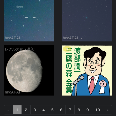
hiroARAI
hiroARAI
PR
レグルス食（潜入）
hiroARAI
次
«
1
2
3
4
5
6
7
8
9
10
»
へ