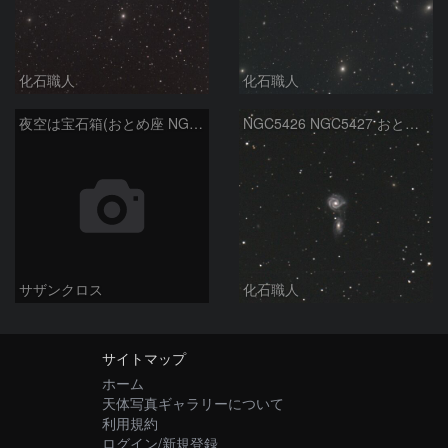
化石職人
化石職人
夜空は宝石箱(おとめ座 NGC5746) Seestar50
NGC5426 NGC5427 おとめ座
サザンクロス
化石職人
サイトマップ
ホーム
天体写真ギャラリーについて
利用規約
ログイン/新規登録