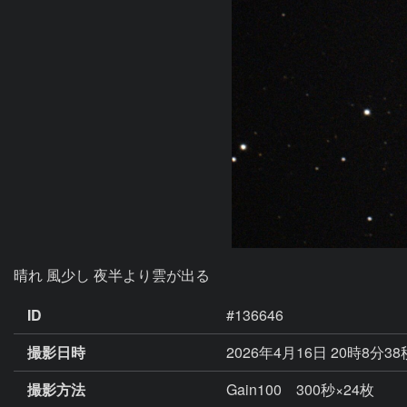
晴れ 風少し 夜半より雲が出る
ID
#136646
撮影日時
2026年4月16日 20時8分3
撮影方法
Gain100 300秒×24枚