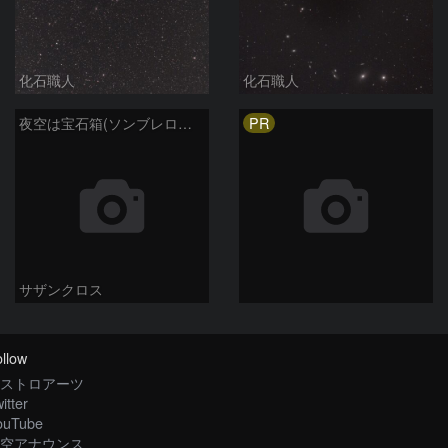
化石職人
化石職人
PR
夜空は宝石箱(ソンブレロ銀河 M104) Seestar50
サザンクロス
llow
ストロアーツ
itter
ouTube
空アナウンス