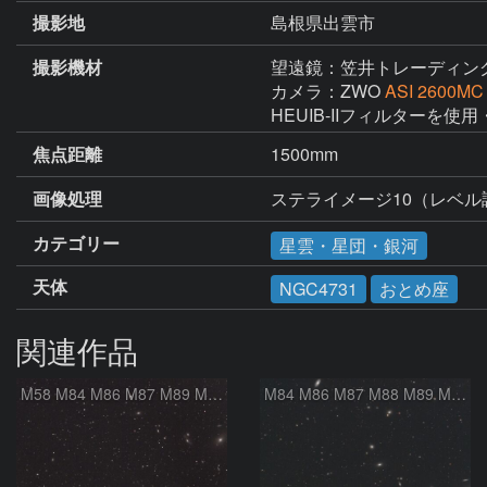
撮影地
島根県出雲市
撮影機材
望遠鏡：笠井トレーディン
カメラ：ZWO
ASI 2600MC
焦点距離
1500mm
画像処理
ステライメージ10（レベ
カテゴリー
星雲・星団・銀河
天体
NGC4731
おとめ座
関連作品
M58 M84 M86 M87 M89 M90 マルカリアンの銀河鎖 おとめ座 かみのけ座
M84 M86 M87 M88 M89 M90 M91 マルカリアンの銀河鎖 おとめ座 かみのけ座