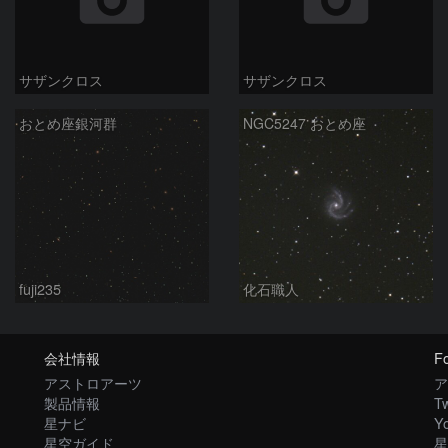
サザンクロス
サザンクロス
おとめ座銀河群
NGC5247 おとめ座
fuji235
化石職人
会社情報
Fo
アストロアーツ
ア
製品情報
Tw
星ナビ
Y
星空ガイド
星