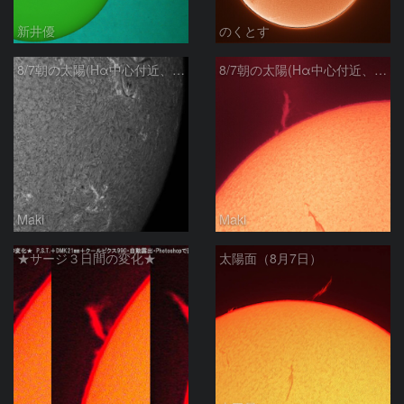
新井優
のくとす
8/7朝の太陽(Hα中心付近、4498、4502付近)
8/7朝の太陽(Hα中心付近、プロミネンス)
Maki
Maki
★サージ３日間の変化★
太陽面（8月7日）