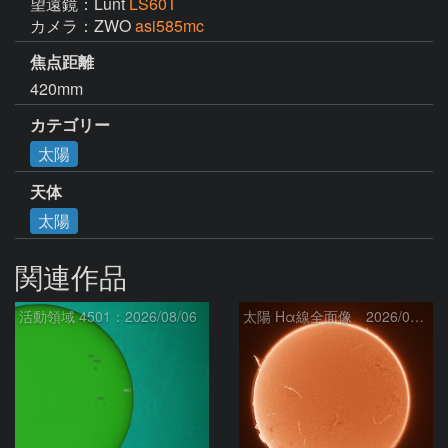
望遠鏡：Lunt
LS60T
カメラ：ZWO
asi585mc
焦点距離
420mm
カテゴリー
太陽
天体
太陽
関連作品
活動領域 4501：2026/08/06
太陽 Hα線全面像 2026/08/07