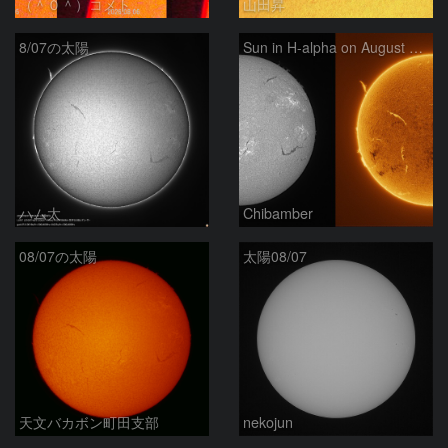
（＾０＾）コメト
山田昇
8/07の太陽
Sun in H-alpha on August 7, 2026
ハム太
Chibamber
08/07の太陽
太陽08/07
天文バカボン町田支部
nekojun