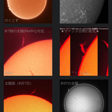
のくとす
Maki
8/7朝の太陽(Hα中心付近、プロミネンス)
★サージ３日間の変化★
Maki
（＾０＾）コメト
太陽面（8月7日）
8/07の太陽