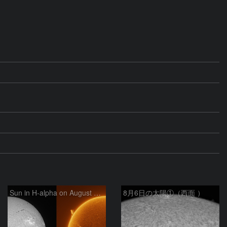
Sun in H-alpha on August 6, 2026
8月6日の太陽①（西面 ）