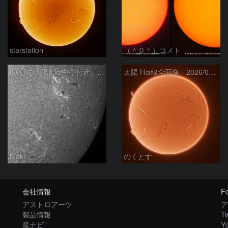
starstation
（＾０＾）コメト
8/6朝の太陽(Hα中心付近、4498、4502付近)
太陽 Hα線全面像 2026/08/06
Maki
のくとす
会社情報
Fo
アストロアーツ
ア
製品情報
Tw
星ナビ
Y