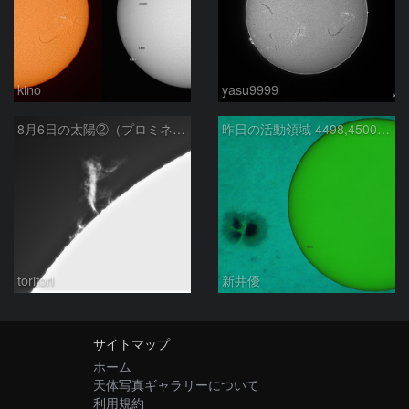
kino
yasu9999
8月6日の太陽②（プロミネン北東縁 ）
昨日の活動領域 4498,4500：2026/08/05
toritori
新井優
サイトマップ
ホーム
天体写真ギャラリーについて
利用規約