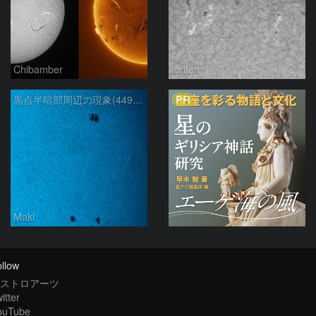
Chibamber
toritori
PR
黒点半暗部周辺の現象(4498、4502付近)8/6
Maki
llow
ストロアーツ
itter
ouTube