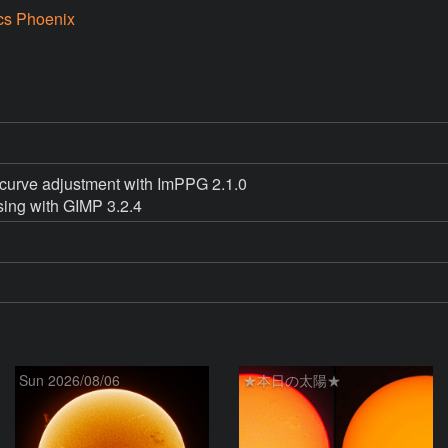
cs Phoenix
curve adjustment with ImPPG 2.1.0

ing with GIMP 3.2.4
Sun 2026/08/06
★本日の太陽★