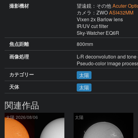
撮影機材
望遠鏡：その他
Acuter Opti
カメラ：ZWO
ASI432MM
Vixen 2x Barlow lens

IR/UV cut filter

Sky-Watcher EQ6R
焦点距離
800mm
画像処理
L-R deconvolution and tone 
Pseudo-color image process
カテゴリー
太陽
天体
太陽
関連作品
太陽 2026/08/06
太陽