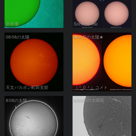
新井優
Sorachu-hai
08/08の太陽
★本日の太陽★
天文バカボン町田支部
（＾０＾）コメト
8/08の太陽
8月8日の太陽面