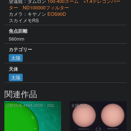
望遠鏡：タムロン
100-400ズーム ×1.4テレコンバー
ター ND100000フィルター
カメラ：キヤノン
EOS90D
スカイメモRS
焦点距離
560mm
カテゴリー
太陽
天体
太陽
関連作品
活動領域 4498,4500：2026/08/08
太陽黒点