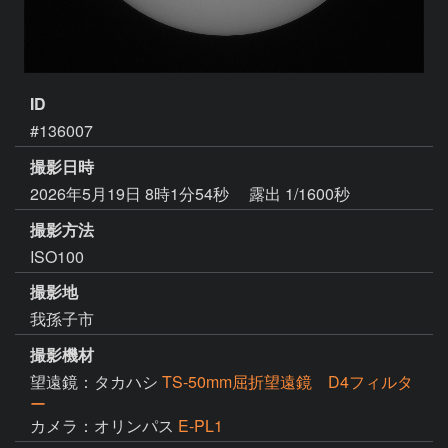
ID
#136007
撮影日時
2026年5月19日 8時1分54秒
露出 1/1600秒
撮影方法
ISO100
撮影地
我孫子市
撮影機材
望遠鏡：タカハシ
TS-50mm屈折望遠鏡 D4フィルタ
ー
カメラ：オリンパス
E-PL1