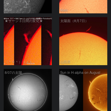
Maki
Maki
★サージ３日間の変化★
太陽面（8月7日）
（＾０＾）コメト
山田昇
8/07の太陽
Sun in H-alpha on August 7, 2026