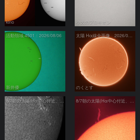
kino
小犬のプロキオン
活動領域 4501：2026/08/06
太陽 Hα線全面像 2026/08/07
新井優
のくとす
8/7朝の太陽(Hα中心付近、4498、4502付近)
8/7朝の太陽(Hα中心付近、プロミネンス)