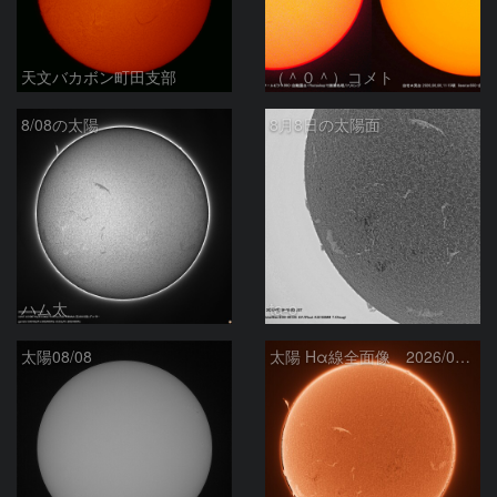
天文バカボン町田支部
（＾０＾）コメト
8/08の太陽
8月8日の太陽面
ハム太
ta-o
太陽08/08
太陽 Hα線全面像 2026/08/08