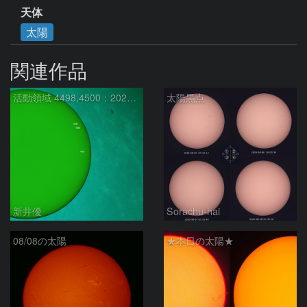
天体
太陽
関連作品
活動領域 4498,4500：2026/08/08
太陽黒点
新井優
Sorachu-hai
08/08の太陽
★本日の太陽★