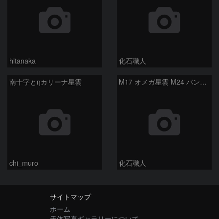
hltanaka
化石職人
南十字とηカリーナ星雲
M17 オメガ星雲 M24 バンビの横顔 いて座
chi_muro
化石職人
サイトマップ
ホーム
天体写真ギャラリーについて