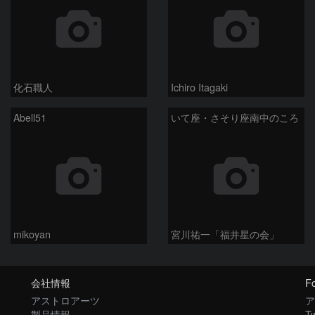
化石職人
Ichiro Itagaki
Abell51
いて座・さそり座南中のころ
mikoyan
宮川祐一「福井星の会」
会社情報
Fo
アストロアーツ
ア
製品情報
Tw