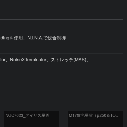
idingを使用、N.I.N.A.で総合制御
、NoiseXTerminator、ストレッチ(MAS)、
NGC7023_アイリス星雲
M17散光星雲（μ250＆TOA130）