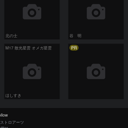
北の士
谷 明
PR
M17 散光星雲 オメガ星雲
ほしすき
llow
ストロアーツ
itter