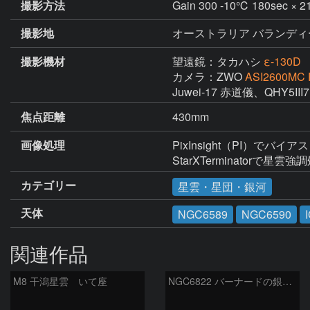
撮影方法
Gain 300 -10℃ 180sec ×
撮影地
オーストラリア バランディ
撮影機材
望遠鏡：タカハシ
ε-130D
カメラ：ZWO
ASI2600MC 
Juwei-17 赤道儀、QHY5I
焦点距離
430mm
画像処理
PixInsight（PI）でバイ
StarXTerminatorで星雲強
カテゴリー
星雲・星団・銀河
天体
NGC6589
NGC6590
関連作品
M8 干潟星雲 いて座
NGC6822 バーナードの銀河 いて座