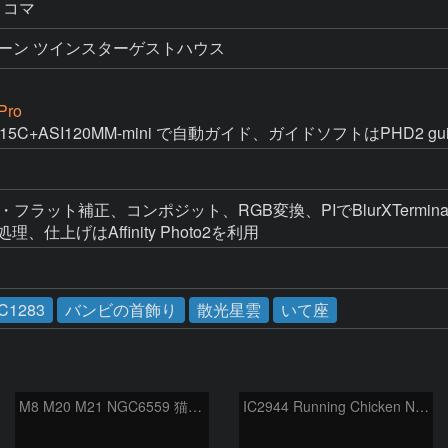
 21コマ
ーン ツインスターゲストハウス
Pro
II715C+ASI120MM-mini で自動ガイド、ガイドソフトはPHD2 gu
アス・フラット補正、コンポジット、RGB変換、PIでBlurXTerminator
調処理、仕上げはAffinity Photo2を利用
IC1283
バンビの首飾り
散光星雲
いて座
M8 M20 M21 NGC6559 猫の手星雲 いて座
IC2944 Running Chicken Nebula