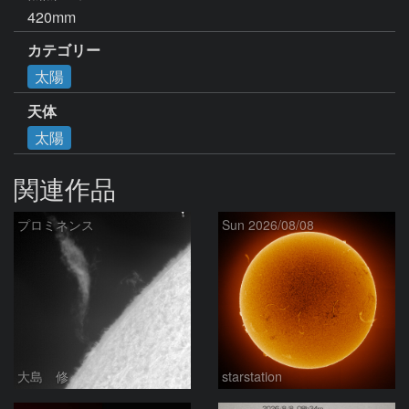
420mm
カテゴリー
太陽
天体
太陽
関連作品
プロミネンス
Sun 2026/08/08
大島 修
starstation