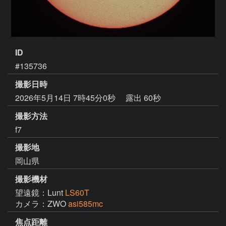
ID
#135736
撮影日時
2026年5月14日 7時45分0秒
露出 60秒
撮影方法
f7
撮影地
岡山県
撮影機材
望遠鏡：Lunt
LS60T
カメラ：ZWO
asi585mc
焦点距離