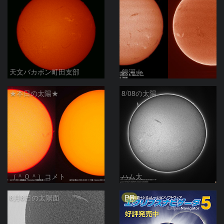
天文バカボン町田支部
銀河☆
★本日の太陽★
8/08の太陽
（＾０＾）コメト
ハム太
PR
8月8日の太陽面