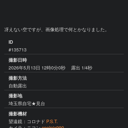
冴えない空ですが、画像処理で何とかなりました。
ID
#135713
撮影日時
2026年5月13日 12時0分0秒
露出 1/4秒
撮影方法
自動露出
撮影地
埼玉県自宅★見台
撮影機材
望遠鏡：コロナド
P.S.T.
カメラ：ニコン
coolpix990