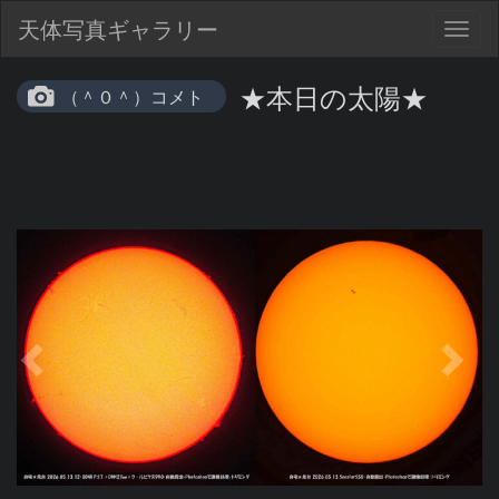
天体写真ギャラリー
Togg
navig
★本日の太陽★
（＾０＾）コメト