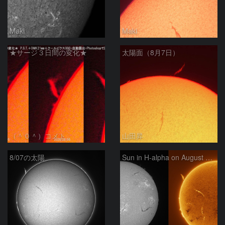
Maki
Maki
★サージ３日間の変化★
太陽面（8月7日）
（＾０＾）コメト
山田昇
8/07の太陽
Sun in H-alpha on August 7, 2026