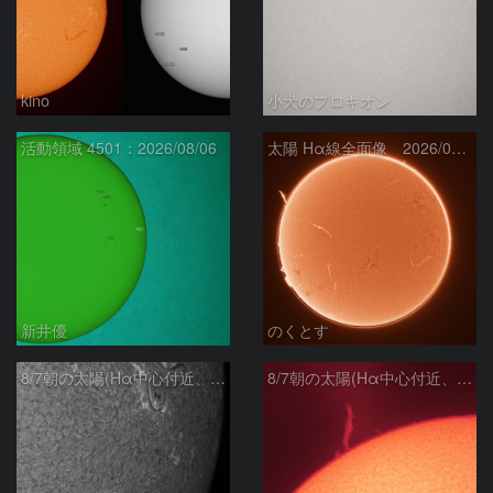
kino
小犬のプロキオン
活動領域 4501：2026/08/06
太陽 Hα線全面像 2026/08/07
新井優
のくとす
8/7朝の太陽(Hα中心付近、4498、4502付近)
8/7朝の太陽(Hα中心付近、プロミネンス)