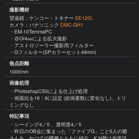
撮影機材
望遠鏡：ケンコー・トキナー
SE120L
カメラ：パナソニック
DMC-GH1
・EM-10TemmaPC

・谷Or4㎜による拡大撮影

・アストロソーラー撮影用フィルター

・Gフィルター(SPカラーセット49mm)
焦点距離
1000mm
画像処理
・PhotoshopCS5による仕上げ処理

・画面比を16：9に設定 (総画素数に変化なし)、トリ
ミングなし
特記事項
・シーイング4／5 、透明度4／5

・昨日のOB会に集まった「ファイブG」こと5人の爺
さんを、かつての職種とともに紹介。K,H爺は光学設