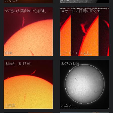
8/7朝の太陽(Hα中心付近、プロミネンス)
★サージ３日間の変化★
Maki
（＾０＾）コメト
太陽面（8月7日）
8/07の太陽
山田昇
ハム太