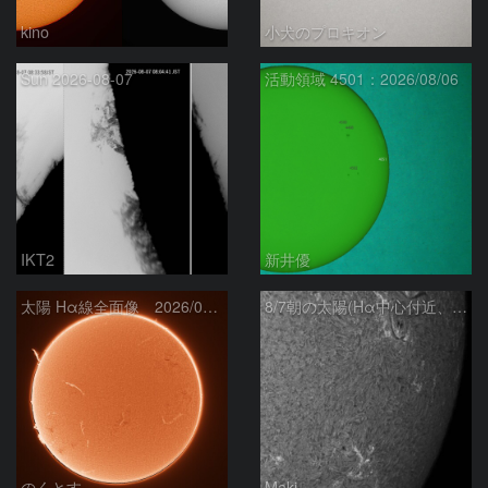
kino
小犬のプロキオン
Sun 2026-08-07
活動領域 4501：2026/08/06
IKT2
新井優
太陽 Hα線全面像 2026/08/07
8/7朝の太陽(Hα中心付近、4498、4502付近)
のくとす
Maki