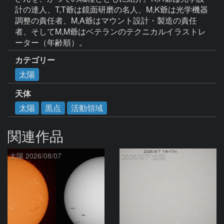
計の達人、T,T爺は鏡面研磨の名人、M,K爺は光学機器
調整の責任者、M,A爺はマウント設計・製造の責任
者、そしてM,M爺はベテランのテクニカルイラストレ
カテゴリー
太陽
天体
太陽
黒点
活動領域
関連作品
太陽 2026/08/07
2026/8/7 太陽