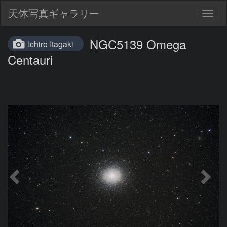
天体写真ギャラリー
Togg
navig
NGC5139 Omega
Ichiro Itagaki
Centauri