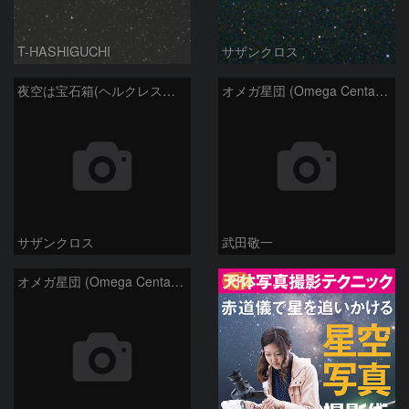
T-HASHIGUCHI
サザンクロス
夜空は宝石箱(ヘルクレス座 M13) Seestar50
オメガ星団 (Omega Centauri)
サザンクロス
武田敬一
PR
オメガ星団 (Omega Centauri)