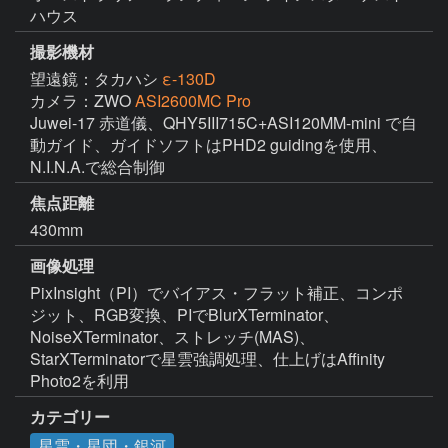
ハウス
撮影機材
望遠鏡：タカハシ
ε-130D
カメラ：ZWO
ASI2600MC Pro
Juwei-17 赤道儀、QHY5III715C+ASI120MM-mini で自
動ガイド、ガイドソフトはPHD2 guidingを使用、
N.I.N.A.で総合制御
焦点距離
430mm
画像処理
PixInsight（PI）でバイアス・フラット補正、コンポ
ジット、RGB変換、PIでBlurXTerminator、
NoiseXTerminator、ストレッチ(MAS)、
StarXTerminatorで星雲強調処理、仕上げはAffinity 
Photo2を利用
カテゴリー
星雲・星団・銀河