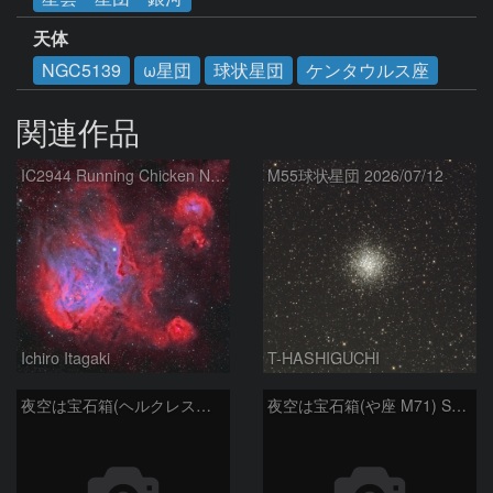
天体
NGC5139
ω星団
球状星団
ケンタウルス座
関連作品
IC2944 Running Chicken Nebula
M55球状星団 2026/07/12
Ichiro Itagaki
T-HASHIGUCHI
夜空は宝石箱(ヘルクレス座 M92) Seestar50
夜空は宝石箱(や座 M71) Seestar50