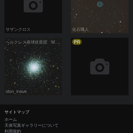
サザンクロス
化石職人
PR
ヘルクレス座球状星団 M１３（RGB合成）
oton_inoue
サイトマップ
ホーム
天体写真ギャラリーについて
利用規約