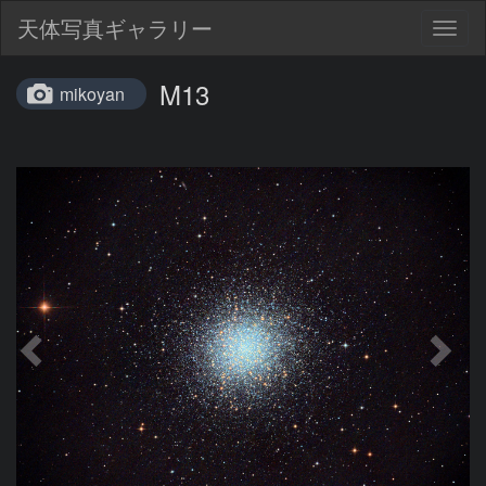
天体写真ギャラリー
Togg
navig
M13
mikoyan