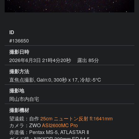
ID
#136650
撮影日時
2026年6月3日 21時4分20秒
露出 85分
撮影方法
直焦点撮影, Gain:0, 300秒 x 17, 冷却:-5℃
撮影地
岡山市内自宅
撮影機材
望遠鏡：自作
25cm ニュートン反射 fl:1641mm
カメラ：ZWO
ASI2600MC Pro
赤道儀：Pentax MS-5, ATLASTAR Ⅱ

ガイド鏡：NIKKOR 300mm ED f:4.5
