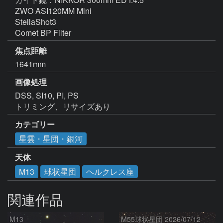
ZWO ASI120MM Mini 

StellaShot3

Comet BP Filter
焦点距離
1641mm
画像処理
DSS, SI10, PI, PS

トリミング、リサイズあり
カテゴリー
星雲・星団・銀河
天体
M13
球状星団
ヘルクレス座
関連作品
M13
M55球状星団 2026/07/12