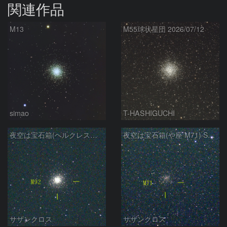
関連作品
M13
M55球状星団 2026/07/12
simao
T-HASHIGUCHI
夜空は宝石箱(ヘルクレス座 M92) Seestar50
夜空は宝石箱(や座 M71) Seestar50
サザンクロス
サザンクロス