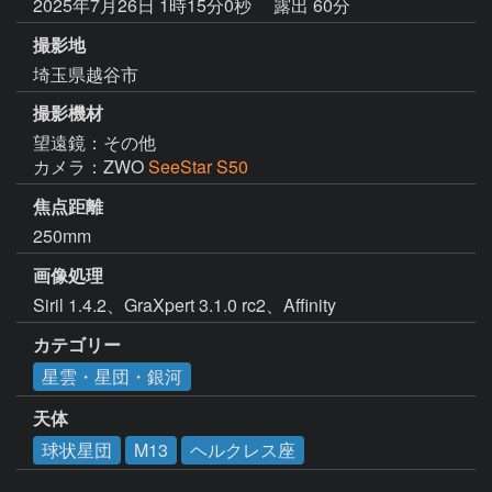
2025年7月26日 1時15分0秒
露出 60分
撮影地
埼玉県越谷市
撮影機材
望遠鏡：その他
カメラ：ZWO
SeeStar S50
焦点距離
250mm
画像処理
Siril 1.4.2、GraXpert 3.1.0 rc2、Affinity
カテゴリー
星雲・星団・銀河
天体
球状星団
M13
ヘルクレス座