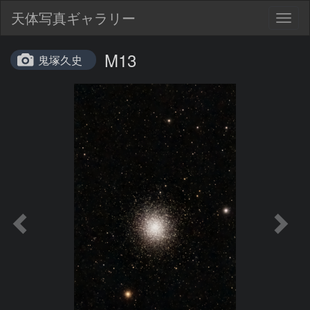
天体写真ギャラリー
Togg
navig
M13
鬼塚久史