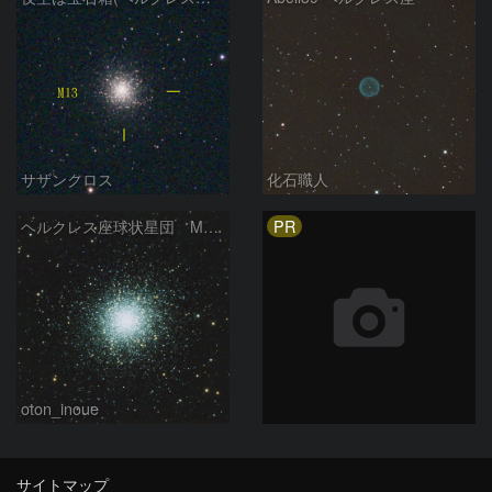
サザンクロス
化石職人
PR
ヘルクレス座球状星団 M１３（RGB合成）
oton_inoue
サイトマップ