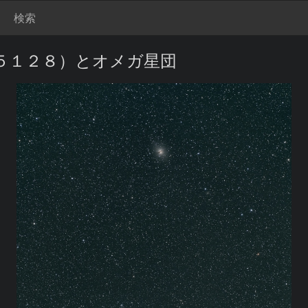
検索
５１２８）とオメガ星団