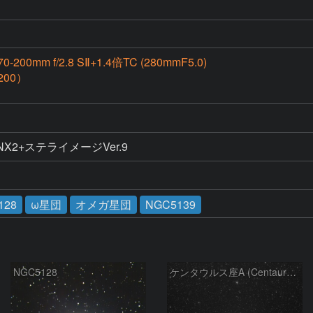
70-200mm f/2.8 SⅡ+1.4倍TC (280mmF5.0)
200）
ure NX2+ステライメージVer.9
128
ω星団
オメガ星団
NGC5139
NGC5128
ケンタウルス座A (Centaurus A)