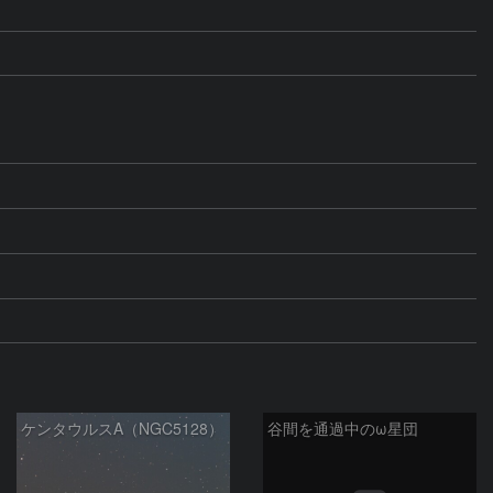
ケンタウルスA（NGC5128）
谷間を通過中のω星団