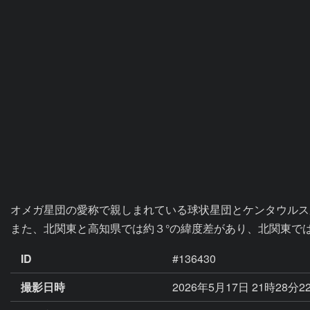
オメガ星団の愛称で親しまれている球状星団とケンタウルス
また、北関東と高知県では約３°の緯度差があり、北関東で
ID
#136430
撮影日時
2026年5月17日 21時28分2