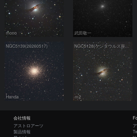
mono
武田敬一
NGC5139(20260517)
NGC5128(ケンタウルス座A）
Handa
ｍ2
会社情報
Fo
アストロアーツ
ア
製品情報
Tw