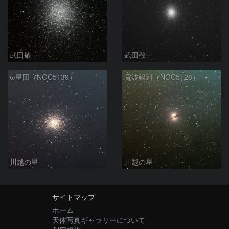
武田敬一
武田敬一
ω星団（NGC5139）
電波銀河（NGC5128）
川越の星
川越の星
サイトマップ
ホーム
天体写真ギャラリーについて