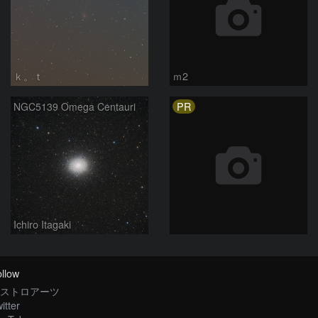
ｋ。ｔ
ｍ2
PR
NGC5139 Omega Centauri
Ichiro Itagaki
llow
ストロアーツ
itter