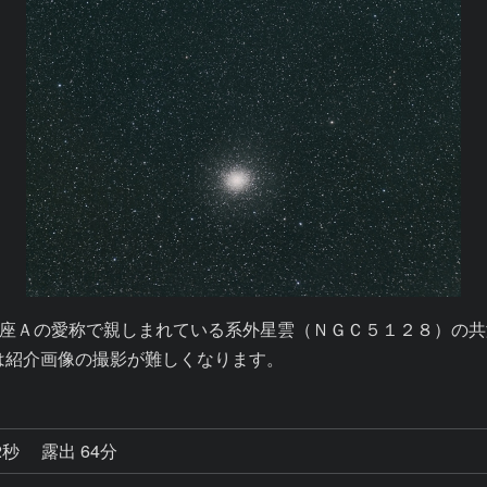
座Ａの愛称で親しまれている系外星雲（ＮＧＣ５１２８）の共
は紹介画像の撮影が難しくなります。
2秒
露出 64分