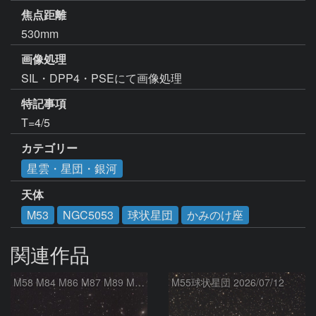
焦点距離
530mm
画像処理
SIL・DPP4・PSEにて画像処理
特記事項
カテゴリー
星雲・星団・銀河
天体
M53
NGC5053
球状星団
かみのけ座
関連作品
M58 M84 M86 M87 M89 M90 マルカリアンの銀河鎖 おとめ座 かみのけ座
M55球状星団 2026/07/12