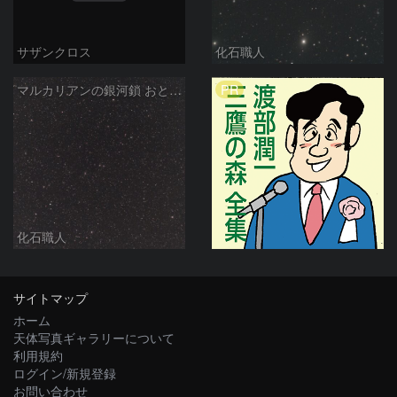
サザンクロス
化石職人
PR
マルカリアンの銀河鎖 おとめ座・ かみのけ座の銀河
化石職人
サイトマップ
ホーム
天体写真ギャラリーについて
利用規約
ログイン/新規登録
お問い合わせ