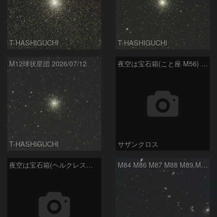
T-HASHIGUCHI
T-HASHIGUCHI
M12球状星団 2026/07/12
夜空は宝石箱(こと座 M56) Seestar50
T-HASHIGUCHI
サザンクロス
夜空は宝石箱(ヘルクレス座 M13) Seestar50
M84 M86 M87 M88 M89 M90 M91 マルカリアンの銀河鎖 おとめ座 かみのけ座