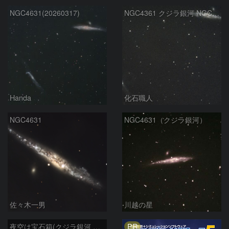
NGC4631(20260317)
NGC4361 クジラ銀河 NGC4656 りょうけん座
Handa
化石職人
NGC4631
NGC4631（クジラ銀河）
佐々木一男
川越の星
PR
夜空は宝石箱(クジラ銀河 NGC4631) Seestar50