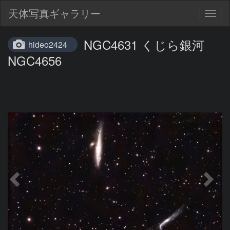
天体写真ギャラリー
Togg
navig
NGC4631 くじら銀河
hideo2424
NGC4656