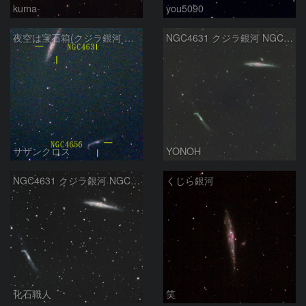
kuma-
you5090
夜空は宝石箱(クジラ銀河 NGC4631) Seestar50
NGC4631 クジラ銀河 NGC4656 ホッケースティック銀河
サザンクロス
YONOH
NGC4631 クジラ銀河 NGC4656 りょうけん座
くじら銀河
化石職人
笑