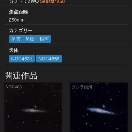
カメラ：ZWO
Seestar s50
焦点距離
250mm
カテゴリー
星雲・星団・銀河
天体
NGC4631
NGC4656
関連作品
NGC4631
クジラ銀河