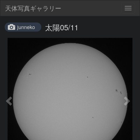
天体写真ギャラリー
Togg
navig
太陽05/11
junneko