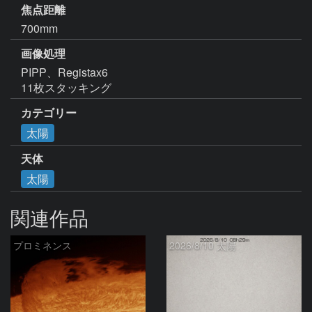
焦点距離
700mm
画像処理
PIPP、Registax6

11枚スタッキング
カテゴリー
太陽
天体
太陽
関連作品
プロミネンス
2026/8/10 太陽