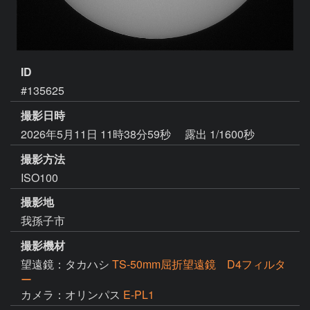
ID
#135625
撮影日時
2026年5月11日 11時38分59秒
露出 1/1600秒
撮影方法
ISO100
撮影地
我孫子市
撮影機材
望遠鏡：タカハシ
TS-50mm屈折望遠鏡 D4フィルタ
ー
カメラ：オリンパス
E-PL1