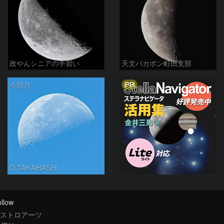
政やんシニアの手習い
天文バカボン町田支部
PR
今朝月
O.TAKAHASHI
llow
ストロアーツ