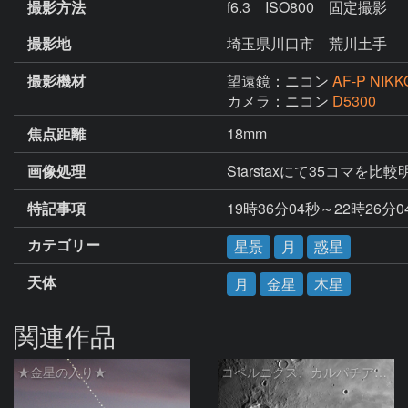
撮影方法
f6.3 ISO800 固定撮影
撮影地
埼玉県川口市 荒川土手
撮影機材
望遠鏡：ニコン
AF-P NIKKO
カメラ：ニコン
D5300
焦点距離
18mm
画像処理
Starstaxにて35コマを
特記事項
カテゴリー
星景
月
惑星
天体
月
金星
木星
関連作品
★金星の入り★
コペルニクス、カルパチア山脈付近