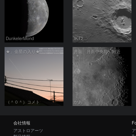
DunkelerMond
IKT2
★」金星の入り★
月面「月面中央部」附近
（＾０＾）コメト
かあ
会社情報
Fo
アストロアーツ
ア