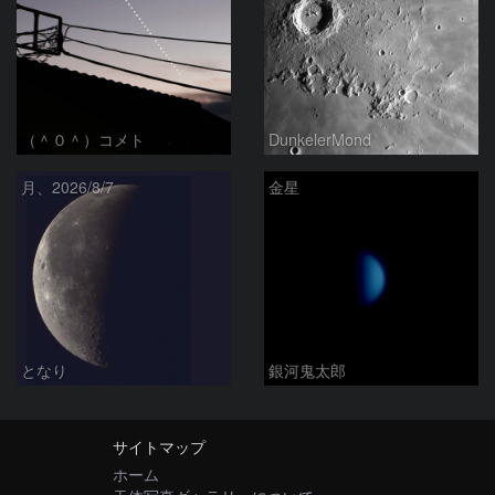
（＾０＾）コメト
DunkelerMond
月、2026/8/7
金星
となり
銀河鬼太郎
サイトマップ
ホーム