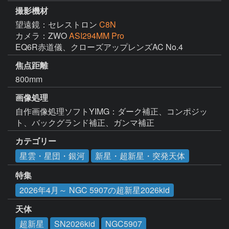
撮影機材
望遠鏡：セレストロン
C8N
カメラ：ZWO
ASI294MM Pro
EQ6R赤道儀、クローズアップレンズAC No.4
焦点距離
800mm
画像処理
自作画像処理ソフトYIMG：ダーク補正、コンポジッ
ト、バックグランド補正、ガンマ補正
カテゴリー
星雲・星団・銀河
新星・超新星・突発天体
特集
2026年4月～ NGC 5907の超新星2026kid
天体
超新星
SN2026kid
NGC5907