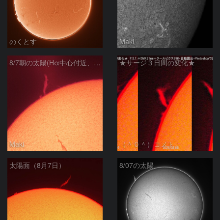
のくとす
Maki
8/7朝の太陽(Hα中心付近、プロミネンス)
★サージ３日間の変化★
Maki
（＾０＾）コメト
太陽面（8月7日）
8/07の太陽