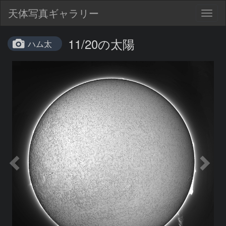
天体写真ギャラリー
Togg
navig
11/20の太陽
ハム太