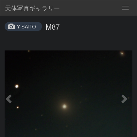
天体写真ギャラリー
Togg
navig
M87
Y-SAITO