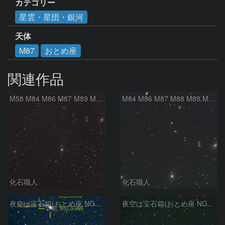
カテゴリー
星雲・星団・銀河
天体
M87
おとめ座
関連作品
M58 M84 M86 M87 M89 M90 マルカリアンの銀河鎖 おとめ座 かみのけ座
M84 M86 M87 M88 M89 M90 M91 マルカリアンの銀河鎖 おとめ座 かみのけ座
化石職人
化石職人
夜空は宝石箱(おとめ座 NGC5566) Seestar50
夜空は宝石箱(おとめ座 NGC5746) Seestar50