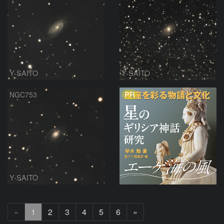
Y-SAITO
Y-SAITO
PR
NGC753
Y-SAITO
次
«
1
2
3
4
5
6
»
へ