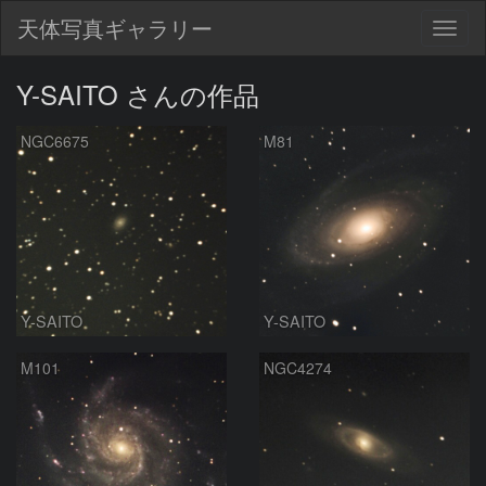
天体写真ギャラリー
Togg
navig
Y-SAITO さんの作品
NGC6675
M81
Y-SAITO
Y-SAITO
M101
NGC4274