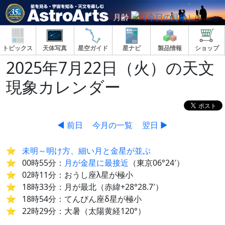
月齢
トピックス
天体写真
星空ガイド
星ナビ
製品情報
ショップ
2025年7月22日（火）の天文
現象カレンダー
◀ 前日
今月の一覧
翌日 ▶
未明～明け方、細い月と金星が並ぶ
00時55分：
月が金星に最接近
（東京06°24′）
02時11分：おうし座λ星が極小
18時33分：月が最北（赤緯+28°28.7′）
18時54分：てんびん座δ星が極小
22時29分：大暑（太陽黄経120°）