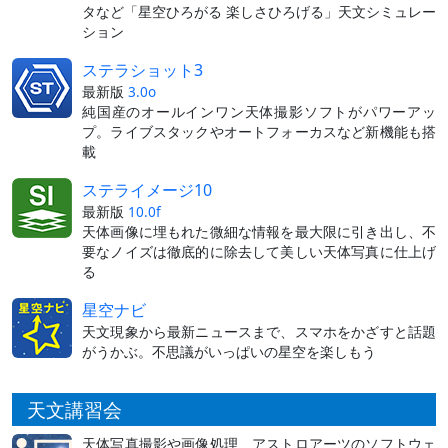
タなど「星空ひろがる 楽しさひろげる」天文シミュレー
ション
ステラショット3
最新版
3.0o
純国産のオールインワン天体撮影ソフトがパワーアッ
プ。ライブスタックやオートフォーカスなど新機能も搭
載
ステライメージ10
最新版
10.0f
天体画像に埋もれた微細な情報を最大限に引き出し、不
要なノイズは徹底的に除去して美しい天体写真に仕上げ
る
星空ナビ
天文現象から最新ニュースまで、スマホをかざすと話題
がうかぶ。不思議がいっぱいの星空を楽しもう
天文講習会
天体写真撮影や画像処理、アストロアーツのソフトウェ