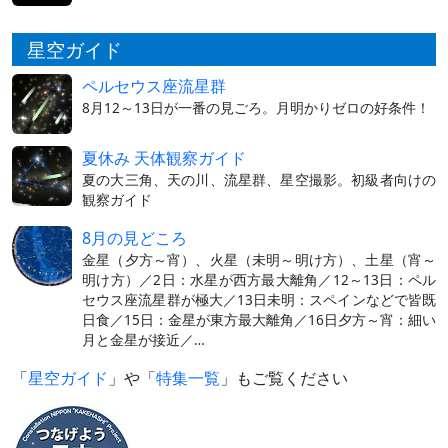
星空ガイド
ペルセウス座流星群
8月12～13日が一番の見ごろ。月明かりゼロの好条件！
夏休み 天体観察ガイド
夏の大三角、天の川、流星群、星空撮影。初級者向けの
観察ガイド
8月の見どころ
金星（夕方～宵）、火星（未明～明け方）、土星（宵～
明け方）／2日：水星が西方最大離角／12～13日：ペル
セウス座流星群が極大／13日未明：スペインなどで皆既
日食／15日：金星が東方最大離角／16日夕方～宵：細い
月と金星が接近／…
「
星空ガイド
」や「
特集一覧
」もご覧ください