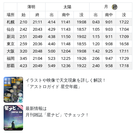
月
薄明
太陽
場所
始
終
出
南中
没
出
南中
没
札幌
2:10
21:11
4:14
11:41
19:08
0:43
9:01
17:22
仙台
2:42
20:43
4:29
11:43
18:57
1:05
9:03
17:04
新潟
2:51
20:49
4:38
11:50
19:02
1:15
9:11
17:09
東京
2:59
20:36
4:40
11:48
18:55
1:20
9:08
16:58
大阪
3:20
20:48
5:00
12:04
19:08
1:42
9:25
17:11
福岡
3:45
21:04
5:23
12:25
19:26
2:06
9:47
17:29
那覇
4:23
20:49
5:49
12:36
19:22
2:40
9:58
17:18
イラストや映像で天文現象を詳しく解説！
「アストロガイド 星空年鑑」
最新情報は
月刊雑誌「星ナビ」でチェック！