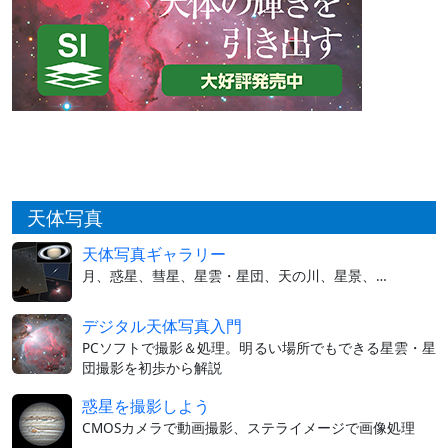
天体写真
天体写真ギャラリー
月、惑星、彗星、星雲・星団、天の川、星景、…
デジタル天体写真入門
PCソフトで撮影＆処理。明るい場所でもできる星雲・星
団撮影を初歩から解説
惑星を撮影しよう
CMOSカメラで動画撮影、ステライメージで画像処理