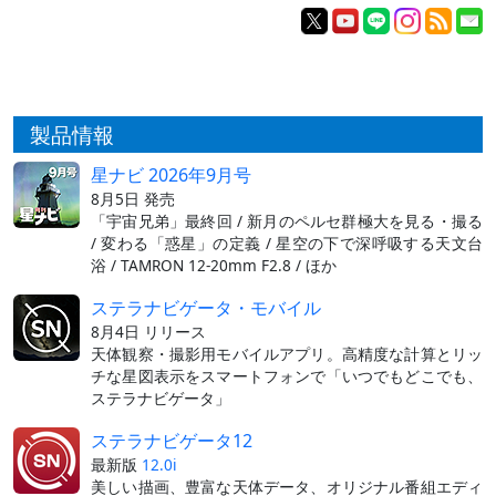
製品情報
星ナビ 2026年9月号
8月5日 発売
「宇宙兄弟」最終回 / 新月のペルセ群極大を見る・撮る
/ 変わる「惑星」の定義 / 星空の下で深呼吸する天文台
浴 / TAMRON 12-20mm F2.8 / ほか
ステラナビゲータ・モバイル
8月4日 リリース
天体観察・撮影用モバイルアプリ。高精度な計算とリッ
チな星図表示をスマートフォンで「いつでもどこでも、
ステラナビゲータ」
ステラナビゲータ12
最新版
12.0i
美しい描画、豊富な天体データ、オリジナル番組エディ