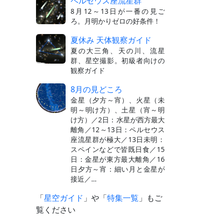
ペルセウス座流星群
8月12～13日が一番の見ご
ろ。月明かりゼロの好条件！
夏休み 天体観察ガイド
夏の大三角、天の川、流星
群、星空撮影。初級者向けの
観察ガイド
8月の見どころ
金星（夕方～宵）、火星（未
明～明け方）、土星（宵～明
け方）／2日：水星が西方最大
離角／12～13日：ペルセウス
座流星群が極大／13日未明：
スペインなどで皆既日食／15
日：金星が東方最大離角／16
日夕方～宵：細い月と金星が
接近／…
「
星空ガイド
」や「
特集一覧
」もご
覧ください