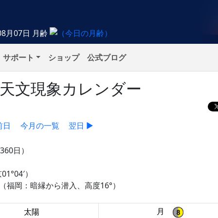
08月07日
月齢
サポート
ショップ
公式ブログ
）の天文現象カレンダー
前日
今月の一覧
翌日 ▶
360日）
01°04′）
食（福岡：暗縁から潜入、高度16°）
月
太陽