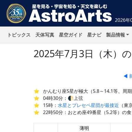
2026年
トピックス
天体写真
星空ガイド
星ナビ
製品情報
2025年7月3日（木
◀ 
かんむり座S星が極大（5.8～14.1等、周期
04時30分：🌓上弦
15時：
水星とプレセペ星団が最接近
（東京
22時50分：おとめ座49番星（5.2等）の
薄明