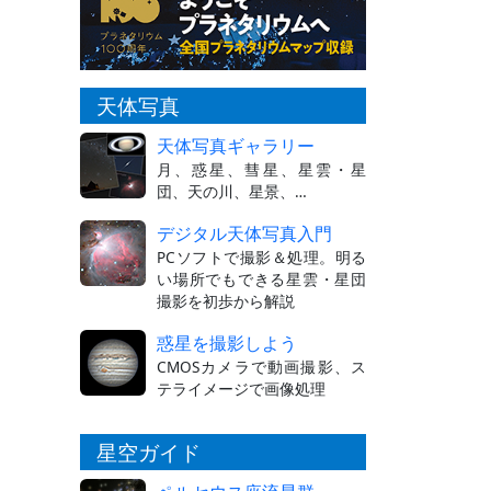
天体写真
天体写真ギャラリー
月、惑星、彗星、星雲・星
団、天の川、星景、…
デジタル天体写真入門
PCソフトで撮影＆処理。明る
い場所でもできる星雲・星団
撮影を初歩から解説
惑星を撮影しよう
CMOSカメラで動画撮影、ス
テライメージで画像処理
星空ガイド