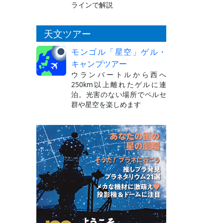
ラインで解説
天文ツアー
モンゴル「星空」ゲル・
キャンプツアー
ウランバートルから西へ
250km以上離れたゲルに連
泊。光害のない場所でペルセ
群や星空を楽しめます