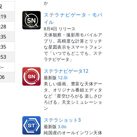
か
没
ステラナビゲータ・モバ
:19
イル
:28
8月4日 リリース
天体観察・撮影用モバイルア
:35
プリ。高精度な計算とリッチ
:35
な星図表示をスマートフォン
で「いつでもどこでも、ステ
:53
ラナビゲータ」
:--
ステラナビゲータ12
06
最新版
12.0i
美しい描画、豊富な天体デー
タ、オリジナル番組エディタ
など「星空ひろがる 楽しさひ
ろげる」天文シミュレーショ
ン
ステラショット3
最新版
3.0o
純国産のオールインワン天体