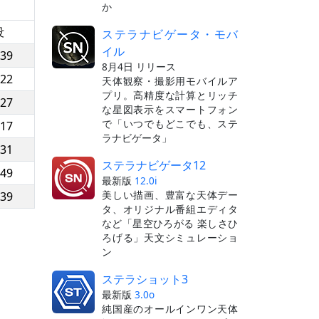
か
没
ステラナビゲータ・モバ
イル
:39
8月4日 リリース
:22
天体観察・撮影用モバイルア
プリ。高精度な計算とリッチ
:27
な星図表示をスマートフォン
で「いつでもどこでも、ステ
:17
ラナビゲータ」
:31
ステラナビゲータ12
:49
最新版
12.0i
美しい描画、豊富な天体デー
:39
タ、オリジナル番組エディタ
など「星空ひろがる 楽しさひ
ろげる」天文シミュレーショ
ン
ステラショット3
最新版
3.0o
純国産のオールインワン天体