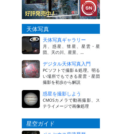
天体写真
天体写真ギャラリー
月、惑星、彗星、星雲・星
団、天の川、星景、…
デジタル天体写真入門
PCソフトで撮影＆処理。明る
い場所でもできる星雲・星団
撮影を初歩から解説
惑星を撮影しよう
CMOSカメラで動画撮影、ス
テライメージで画像処理
星空ガイド