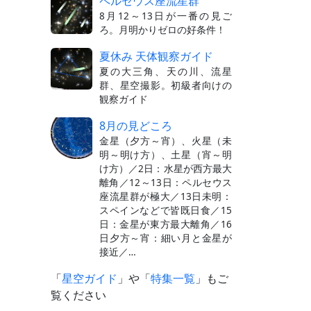
ペルセウス座流星群
8月12～13日が一番の見ご
ろ。月明かりゼロの好条件！
夏休み 天体観察ガイド
夏の大三角、天の川、流星
群、星空撮影。初級者向けの
観察ガイド
8月の見どころ
金星（夕方～宵）、火星（未
明～明け方）、土星（宵～明
け方）／2日：水星が西方最大
離角／12～13日：ペルセウス
座流星群が極大／13日未明：
スペインなどで皆既日食／15
日：金星が東方最大離角／16
日夕方～宵：細い月と金星が
接近／…
「
星空ガイド
」や「
特集一覧
」もご
覧ください