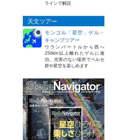
ラインで解説
天文ツアー
モンゴル「星空」ゲル・
キャンプツアー
ウランバートルから西へ
250km以上離れたゲルに連
泊。光害のない場所でペルセ
群や星空を楽しめます