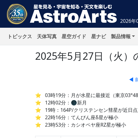
2026年
トピックス
天体写真
星空ガイド
星ナビ
製品情報
2025年5月27日（
◀ 
03時19分：月が水星に最接近（東京03°48
12時02分：🌑新月
19時：164P/クリステンセン彗星が近日点
22時16分：てんびん座δ星が極小
23時53分：カシオペヤ座RZ星が極小