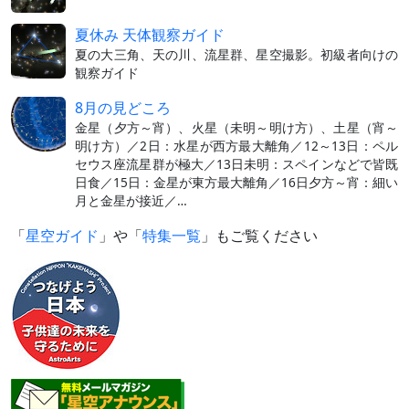
夏休み 天体観察ガイド
夏の大三角、天の川、流星群、星空撮影。初級者向けの
観察ガイド
8月の見どころ
金星（夕方～宵）、火星（未明～明け方）、土星（宵～
明け方）／2日：水星が西方最大離角／12～13日：ペル
セウス座流星群が極大／13日未明：スペインなどで皆既
日食／15日：金星が東方最大離角／16日夕方～宵：細い
月と金星が接近／…
「
星空ガイド
」や「
特集一覧
」もご覧ください