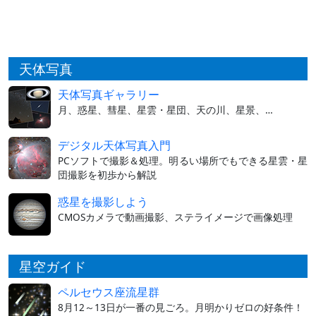
天体写真
天体写真ギャラリー
月、惑星、彗星、星雲・星団、天の川、星景、…
デジタル天体写真入門
PCソフトで撮影＆処理。明るい場所でもできる星雲・星
団撮影を初歩から解説
惑星を撮影しよう
CMOSカメラで動画撮影、ステライメージで画像処理
星空ガイド
ペルセウス座流星群
8月12～13日が一番の見ごろ。月明かりゼロの好条件！