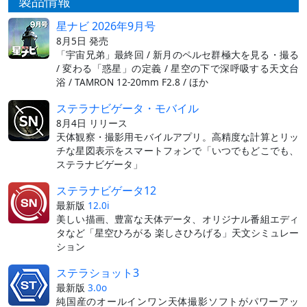
製品情報
星ナビ 2026年9月号
8月5日 発売
「宇宙兄弟」最終回 / 新月のペルセ群極大を見る・撮る
/ 変わる「惑星」の定義 / 星空の下で深呼吸する天文台
浴 / TAMRON 12-20mm F2.8 / ほか
ステラナビゲータ・モバイル
8月4日 リリース
天体観察・撮影用モバイルアプリ。高精度な計算とリッ
チな星図表示をスマートフォンで「いつでもどこでも、
ステラナビゲータ」
ステラナビゲータ12
最新版
12.0i
美しい描画、豊富な天体データ、オリジナル番組エディ
タなど「星空ひろがる 楽しさひろげる」天文シミュレー
ション
ステラショット3
最新版
3.0o
純国産のオールインワン天体撮影ソフトがパワーアッ