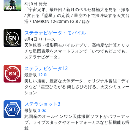
8月5日 発売
「宇宙兄弟」最終回 / 新月のペルセ群極大を見る・撮る
/ 変わる「惑星」の定義 / 星空の下で深呼吸する天文台
浴 / TAMRON 12-20mm F2.8 / ほか
ステラナビゲータ・モバイル
8月4日 リリース
天体観察・撮影用モバイルアプリ。高精度な計算とリッ
チな星図表示をスマートフォンで「いつでもどこでも、
ステラナビゲータ」
ステラナビゲータ12
最新版
12.0i
美しい描画、豊富な天体データ、オリジナル番組エディ
タなど「星空ひろがる 楽しさひろげる」天文シミュレー
ション
ステラショット3
最新版
3.0o
純国産のオールインワン天体撮影ソフトがパワーアッ
プ。ライブスタックやオートフォーカスなど新機能も搭
載