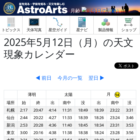
月齢
トピックス
天体写真
星空ガイド
星ナビ
製品情報
ショップ
2025年5月12日（月）の天文
現象カレンダー
◀ 前日
今月の一覧
翌日 ▶
月
薄明
太陽
場所
始
終
出
南中
没
出
南中
没
札幌
2:17
20:47
4:14
11:31
18:49
18:39
23:22
3:31
仙台
2:44
20:22
4:27
11:33
18:39
18:26
23:24
3:46
新潟
2:53
20:28
4:36
11:40
18:45
18:34
23:31
3:53
東京
3:00
20:16
4:38
11:38
18:38
18:24
23:28
3:56