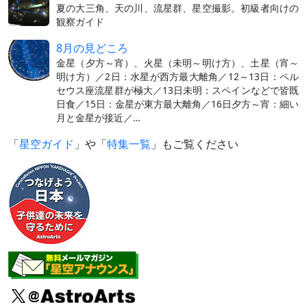
夏の大三角、天の川、流星群、星空撮影。初級者向けの
観察ガイド
8月の見どころ
金星（夕方～宵）、火星（未明～明け方）、土星（宵～
明け方）／2日：水星が西方最大離角／12～13日：ペル
セウス座流星群が極大／13日未明：スペインなどで皆既
日食／15日：金星が東方最大離角／16日夕方～宵：細い
月と金星が接近／…
「
星空ガイド
」や「
特集一覧
」もご覧ください