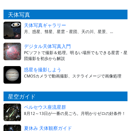
天体写真
天体写真ギャラリー
月、惑星、彗星、星雲・星団、天の川、星景、…
デジタル天体写真入門
PCソフトで撮影＆処理。明るい場所でもできる星雲・星
団撮影を初歩から解説
惑星を撮影しよう
CMOSカメラで動画撮影、ステライメージで画像処理
星空ガイド
ペルセウス座流星群
8月12～13日が一番の見ごろ。月明かりゼロの好条件！
夏休み 天体観察ガイド