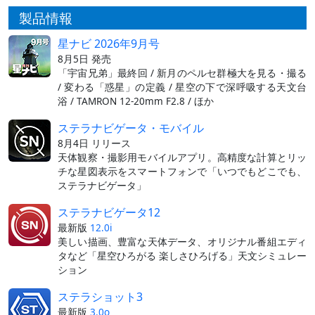
製品情報
星ナビ 2026年9月号
8月5日 発売
「宇宙兄弟」最終回 / 新月のペルセ群極大を見る・撮る
/ 変わる「惑星」の定義 / 星空の下で深呼吸する天文台
浴 / TAMRON 12-20mm F2.8 / ほか
ステラナビゲータ・モバイル
8月4日 リリース
天体観察・撮影用モバイルアプリ。高精度な計算とリッ
チな星図表示をスマートフォンで「いつでもどこでも、
ステラナビゲータ」
ステラナビゲータ12
最新版
12.0i
美しい描画、豊富な天体データ、オリジナル番組エディ
タなど「星空ひろがる 楽しさひろげる」天文シミュレー
ション
ステラショット3
最新版
3.0o