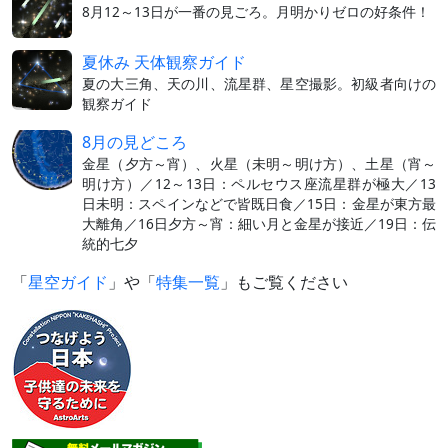
8月12～13日が一番の見ごろ。月明かりゼロの好条件！
夏休み 天体観察ガイド
夏の大三角、天の川、流星群、星空撮影。初級者向けの
観察ガイド
8月の見どころ
金星（夕方～宵）、火星（未明～明け方）、土星（宵～
明け方）／12～13日：ペルセウス座流星群が極大／13
日未明：スペインなどで皆既日食／15日：金星が東方最
大離角／16日夕方～宵：細い月と金星が接近／19日：伝
統的七夕
「
星空ガイド
」や「
特集一覧
」もご覧ください