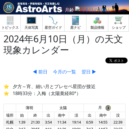
月齢
トピックス
天体写真
星空ガイド
星ナビ
製品情報
ショップ
2024年6月10日（月）の天文
現象カレンダー
◀ 前日
今月の一覧
翌日 ▶
夕方～宵、細い月とプレセペ星団が接近
18時33分：入梅（太陽黄経80°）
月
薄明
太陽
場所
始
終
出
南中
没
出
南中
没
札幌
1:39
21:30
3:54
11:34
19:14
6:59
14:55
22:39