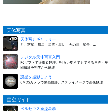
天体写真
天体写真ギャラリー
月、惑星、彗星、星雲・星団、天の川、星景、…
デジタル天体写真入門
PCソフトで撮影＆処理。明るい場所でもできる星雲・星
団撮影を初歩から解説
惑星を撮影しよう
CMOSカメラで動画撮影、ステライメージで画像処理
星空ガイド
ペルセウス座流星群