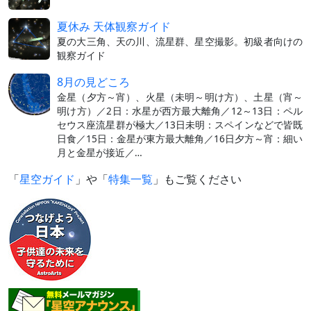
夏休み 天体観察ガイド
夏の大三角、天の川、流星群、星空撮影。初級者向けの
観察ガイド
8月の見どころ
金星（夕方～宵）、火星（未明～明け方）、土星（宵～
明け方）／2日：水星が西方最大離角／12～13日：ペル
セウス座流星群が極大／13日未明：スペインなどで皆既
日食／15日：金星が東方最大離角／16日夕方～宵：細い
月と金星が接近／…
「
星空ガイド
」や「
特集一覧
」もご覧ください