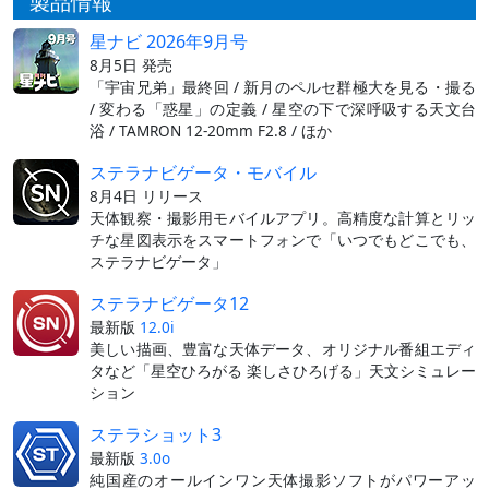
製品情報
星ナビ 2026年9月号
8月5日 発売
「宇宙兄弟」最終回 / 新月のペルセ群極大を見る・撮る
/ 変わる「惑星」の定義 / 星空の下で深呼吸する天文台
浴 / TAMRON 12-20mm F2.8 / ほか
ステラナビゲータ・モバイル
8月4日 リリース
天体観察・撮影用モバイルアプリ。高精度な計算とリッ
チな星図表示をスマートフォンで「いつでもどこでも、
ステラナビゲータ」
ステラナビゲータ12
最新版
12.0i
美しい描画、豊富な天体データ、オリジナル番組エディ
タなど「星空ひろがる 楽しさひろげる」天文シミュレー
ション
ステラショット3
最新版
3.0o
純国産のオールインワン天体撮影ソフトがパワーアッ