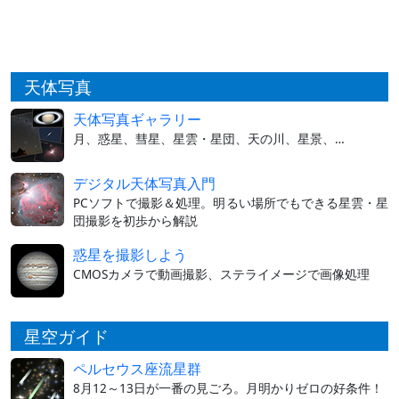
天体写真
天体写真ギャラリー
月、惑星、彗星、星雲・星団、天の川、星景、…
デジタル天体写真入門
PCソフトで撮影＆処理。明るい場所でもできる星雲・星
団撮影を初歩から解説
惑星を撮影しよう
CMOSカメラで動画撮影、ステライメージで画像処理
星空ガイド
ペルセウス座流星群
8月12～13日が一番の見ごろ。月明かりゼロの好条件！