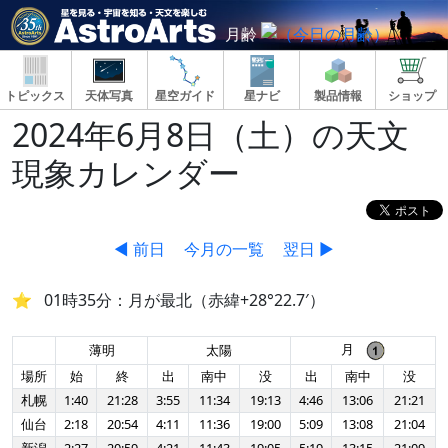
月齢
トピックス
天体写真
星空ガイド
星ナビ
製品情報
ショップ
2024年6月8日（土）の天文
現象カレンダー
◀ 前日
今月の一覧
翌日 ▶
01時35分：月が最北（赤緯+28°22.7′）
月
薄明
太陽
場所
始
終
出
南中
没
出
南中
没
札幌
1:40
21:28
3:55
11:34
19:13
4:46
13:06
21:21
仙台
2:18
20:54
4:11
11:36
19:00
5:09
13:08
21:04