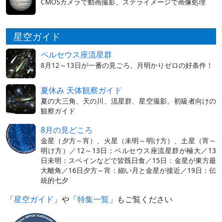
CMOSカメラで動画撮影、ステライメージで画像処理
星空ガイド
ペルセウス座流星群
8月12～13日が一番の見ごろ。月明かりゼロの好条件！
夏休み 天体観察ガイド
夏の大三角、天の川、流星群、星空撮影。初級者向けの
観察ガイド
8月の見どころ
金星（夕方～宵）、火星（未明～明け方）、土星（宵～
明け方）／12～13日：ペルセウス座流星群が極大／13
日未明：スペインなどで皆既日食／15日：金星が東方最
大離角／16日夕方～宵：細い月と金星が接近／19日：伝
統的七夕
「
星空ガイド
」や「
特集一覧
」もご覧ください