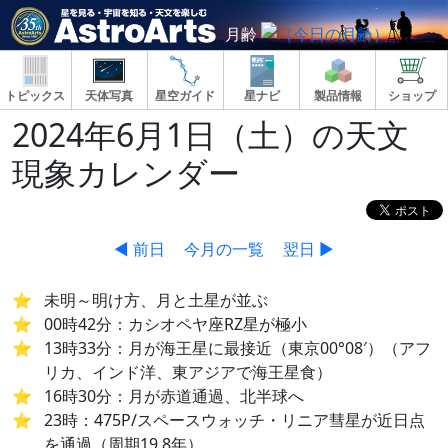
月齢
トピックス
天体写真
星空ガイド
星ナビ
製品情報
ショップ
2024年6月1日（土）の天文
現象カレンダー
◀ 前日
今月の一覧
翌日 ▶
未明～明け方、月と土星が並ぶ
00時42分：カシオペヤ座RZ星が極小
13時33分：月が海王星に最接近（東京00°08′）（アフ
リカ、インド洋、東アジアで海王星食）
16時30分：月が赤道通過、北半球へ
23時：475P/スペースウォッチ・リニア彗星が近日点
を通過（周期19.8年）