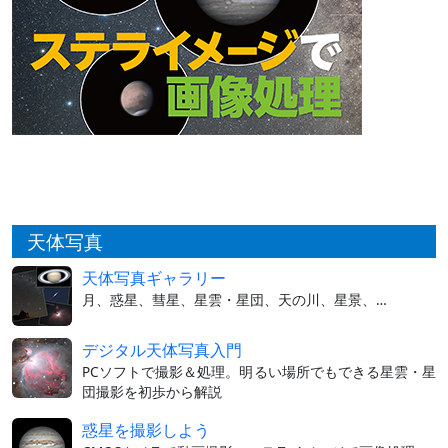
天体写真
天体写真ギャラリー
月、惑星、彗星、星雲・星団、天の川、星景、…
デジタル天体写真入門
PCソフトで撮影＆処理。明るい場所でもできる星雲・星
団撮影を初歩から解説
惑星を撮影しよう