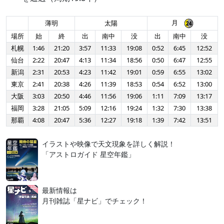
月
薄明
太陽
場所
始
終
出
南中
没
出
南中
没
札幌
1:46
21:20
3:57
11:33
19:08
0:52
6:45
12:52
仙台
2:22
20:47
4:13
11:34
18:56
0:50
6:47
12:55
新潟
2:31
20:53
4:23
11:42
19:01
0:59
6:55
13:02
東京
2:41
20:38
4:26
11:39
18:53
0:54
6:52
13:00
大阪
3:03
20:50
4:46
11:56
19:06
1:11
7:09
13:17
福岡
3:28
21:05
5:09
12:16
19:24
1:32
7:30
13:38
那覇
4:08
20:47
5:36
12:27
19:18
1:39
7:42
13:51
イラストや映像で天文現象を詳しく解説！
「アストロガイド 星空年鑑」
最新情報は
月刊雑誌「星ナビ」でチェック！