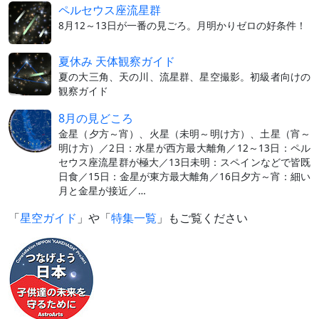
ペルセウス座流星群
8月12～13日が一番の見ごろ。月明かりゼロの好条件！
夏休み 天体観察ガイド
夏の大三角、天の川、流星群、星空撮影。初級者向けの
観察ガイド
8月の見どころ
金星（夕方～宵）、火星（未明～明け方）、土星（宵～
明け方）／2日：水星が西方最大離角／12～13日：ペル
セウス座流星群が極大／13日未明：スペインなどで皆既
日食／15日：金星が東方最大離角／16日夕方～宵：細い
月と金星が接近／…
「
星空ガイド
」や「
特集一覧
」もご覧ください