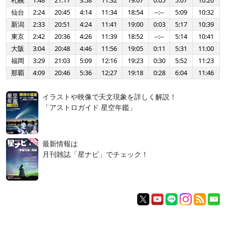
札幌
1:48
21:17
3:58
11:32
19:07
0:05
5:07
10:20
仙台
2:24
20:45
4:14
11:34
18:54
--:--
5:09
10:32
新潟
2:33
20:51
4:24
11:41
19:00
0:03
5:17
10:39
東京
2:42
20:36
4:26
11:39
18:52
--:--
5:14
10:41
大阪
3:04
20:48
4:46
11:56
19:05
0:11
5:31
11:00
福岡
3:29
21:03
5:09
12:16
19:23
0:30
5:52
11:23
那覇
4:09
20:46
5:36
12:27
19:18
0:28
6:04
11:46
イラストや映像で天文現象を詳しく解説！
「アストロガイド 星空年鑑」
最新情報は
月刊雑誌「星ナビ」でチェック！