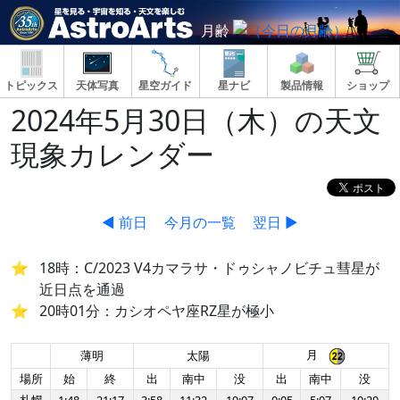
月齢
トピックス
天体写真
星空ガイド
星ナビ
製品情報
ショップ
2024年5月30日（木）の天文
現象カレンダー
◀ 前日
今月の一覧
翌日 ▶
18時：C/2023 V4カマラサ・ドゥシャノビチュ彗星が
近日点を通過
20時01分：カシオペヤ座RZ星が極小
月
薄明
太陽
場所
始
終
出
南中
没
出
南中
没