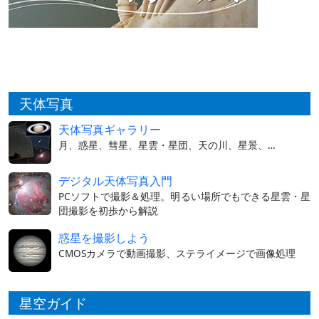
天体写真
天体写真ギャラリー
月、惑星、彗星、星雲・星団、天の川、星景、…
デジタル天体写真入門
PCソフトで撮影＆処理。明るい場所でもできる星雲・星
団撮影を初歩から解説
惑星を撮影しよう
CMOSカメラで動画撮影、ステライメージで画像処理
星空ガイド