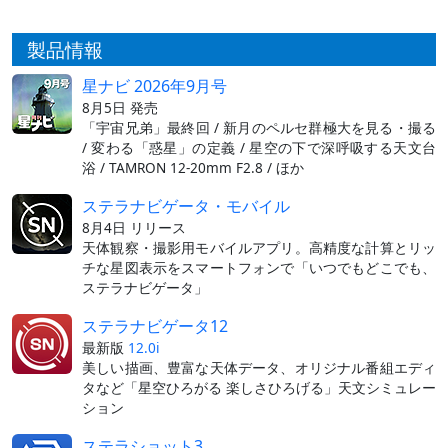
製品情報
星ナビ 2026年9月号
8月5日 発売
「宇宙兄弟」最終回 / 新月のペルセ群極大を見る・撮る
/ 変わる「惑星」の定義 / 星空の下で深呼吸する天文台
浴 / TAMRON 12-20mm F2.8 / ほか
ステラナビゲータ・モバイル
8月4日 リリース
天体観察・撮影用モバイルアプリ。高精度な計算とリッ
チな星図表示をスマートフォンで「いつでもどこでも、
ステラナビゲータ」
ステラナビゲータ12
最新版
12.0i
美しい描画、豊富な天体データ、オリジナル番組エディ
タなど「星空ひろがる 楽しさひろげる」天文シミュレー
ション
ステラショット3