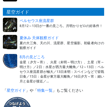
星空ガイド
ペルセウス座流星群
8月12～13日が一番の見ごろ。月明かりゼロの好条件！
夏休み 天体観察ガイド
夏の大三角、天の川、流星群、星空撮影。初級者向けの
観察ガイド
8月の見どころ
金星（夕方～宵）、火星（未明～明け方）、土星（宵～
明け方）／2日：水星が西方最大離角／12～13日：ペル
セウス座流星群が極大／13日未明：スペインなどで皆既
日食／15日：金星が東方最大離角／16日夕方～宵：細い
月と金星が接近／…
「
星空ガイド
」や「
特集一覧
」もご覧ください