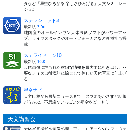
タなど「星空ひろがる 楽しさひろげる」天文シミュレー
ション
ステラショット3
最新版
3.0o
純国産のオールインワン天体撮影ソフトがパワーアッ
プ。ライブスタックやオートフォーカスなど新機能も搭
載
ステライメージ10
最新版
10.0f
天体画像に埋もれた微細な情報を最大限に引き出し、不
要なノイズは徹底的に除去して美しい天体写真に仕上げ
る
星空ナビ
天文現象から最新ニュースまで、スマホをかざすと話題
がうかぶ。不思議がいっぱいの星空を楽しもう
天文講習会
天体写真撮影や画像処理、アストロアーツのソフトウェ