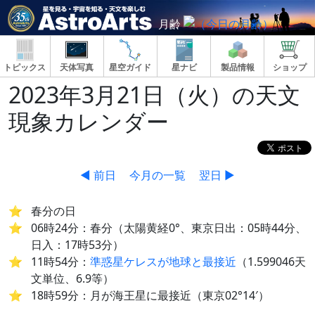
月齢
トピックス
天体写真
星空ガイド
星ナビ
製品情報
ショップ
2023年3月21日（火）の天文
現象カレンダー
◀ 前日
今月の一覧
翌日 ▶
春分の日
06時24分：春分（太陽黄経0°、東京日出：05時44分、
日入：17時53分）
11時54分：
準惑星ケレスが地球と最接近
（1.599046天
文単位、6.9等）
18時59分：月が海王星に最接近（東京02°14′）