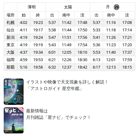
月
薄明
太陽
場所
始
終
出
南中
没
出
南中
没
札幌
4:02
19:23
5:37
11:42
17:48
5:37
11:16
17:08
仙台
4:11
19:17
5:38
11:44
17:50
5:33
11:18
17:14
新潟
4:19
19:24
5:47
11:51
17:56
5:41
11:26
17:21
東京
4:19
19:19
5:43
11:49
17:54
5:36
11:23
17:20
大阪
4:37
19:34
6:01
12:05
18:10
5:53
11:40
17:37
福岡
4:59
19:53
6:21
12:26
18:30
6:13
12:01
17:59
那覇
5:16
19:58
6:32
12:37
18:42
6:17
12:13
18:15
イラストや映像で天文現象を詳しく解説！
「アストロガイド 星空年鑑」
最新情報は
月刊雑誌「星ナビ」でチェック！