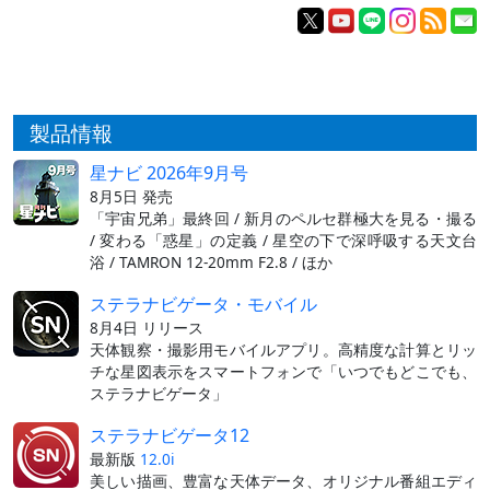
製品情報
星ナビ 2026年9月号
8月5日 発売
「宇宙兄弟」最終回 / 新月のペルセ群極大を見る・撮る
/ 変わる「惑星」の定義 / 星空の下で深呼吸する天文台
浴 / TAMRON 12-20mm F2.8 / ほか
ステラナビゲータ・モバイル
8月4日 リリース
天体観察・撮影用モバイルアプリ。高精度な計算とリッ
チな星図表示をスマートフォンで「いつでもどこでも、
ステラナビゲータ」
ステラナビゲータ12
最新版
12.0i
美しい描画、豊富な天体データ、オリジナル番組エディ