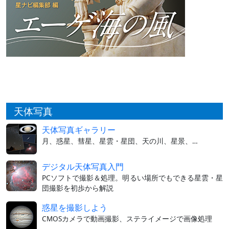
天体写真
天体写真ギャラリー
月、惑星、彗星、星雲・星団、天の川、星景、…
デジタル天体写真入門
PCソフトで撮影＆処理。明るい場所でもできる星雲・星
団撮影を初歩から解説
惑星を撮影しよう
CMOSカメラで動画撮影、ステライメージで画像処理