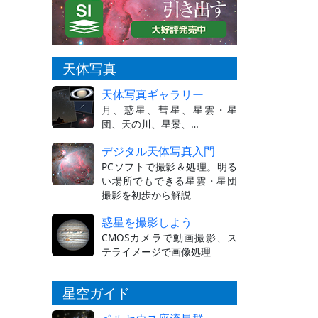
天体写真
天体写真ギャラリー
月、惑星、彗星、星雲・星
団、天の川、星景、…
デジタル天体写真入門
PCソフトで撮影＆処理。明る
い場所でもできる星雲・星団
撮影を初歩から解説
惑星を撮影しよう
CMOSカメラで動画撮影、ス
テライメージで画像処理
星空ガイド