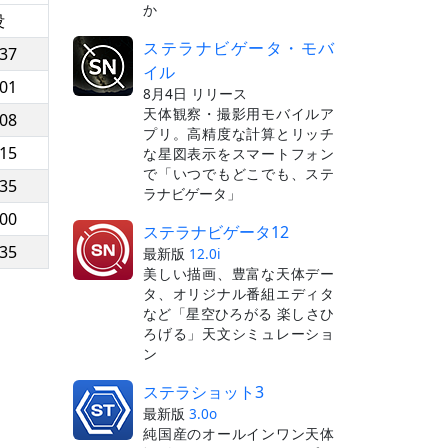
か
没
ステラナビゲータ・モバ
:37
イル
:01
8月4日 リリース
天体観察・撮影用モバイルア
:08
プリ。高精度な計算とリッチ
:15
な星図表示をスマートフォン
で「いつでもどこでも、ステ
:35
ラナビゲータ」
:00
ステラナビゲータ12
:35
最新版
12.0i
美しい描画、豊富な天体デー
タ、オリジナル番組エディタ
など「星空ひろがる 楽しさひ
ろげる」天文シミュレーショ
ン
ステラショット3
最新版
3.0o
純国産のオールインワン天体