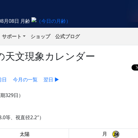
08月08日
月齢
サポート
ショップ
公式ブログ
木）の天文現象カレンダー
前日
今月の一覧
翌日 ▶
期329日）
.0等、視直径2.2″）
月
太陽