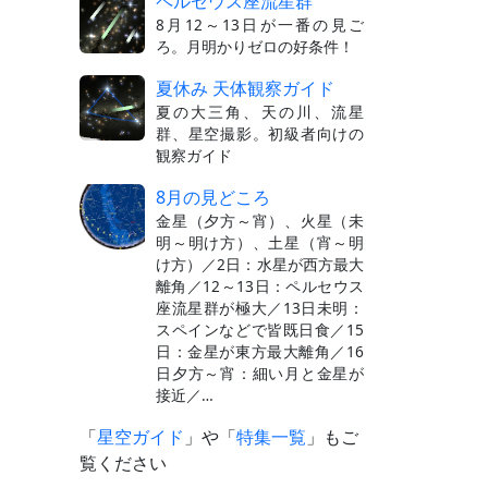
ペルセウス座流星群
8月12～13日が一番の見ご
ろ。月明かりゼロの好条件！
夏休み 天体観察ガイド
夏の大三角、天の川、流星
群、星空撮影。初級者向けの
観察ガイド
8月の見どころ
金星（夕方～宵）、火星（未
明～明け方）、土星（宵～明
け方）／2日：水星が西方最大
離角／12～13日：ペルセウス
座流星群が極大／13日未明：
スペインなどで皆既日食／15
日：金星が東方最大離角／16
日夕方～宵：細い月と金星が
接近／…
「
星空ガイド
」や「
特集一覧
」もご
覧ください