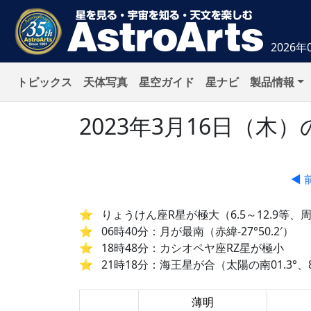
2026年
トピックス
天体写真
星空ガイド
星ナビ
製品情報
2023年3月16日（
◀ 
りょうけん座R星が極大（6.5～12.9等、周
06時40分：月が最南（赤緯-27°50.2′）
18時48分：カシオペヤ座RZ星が極小
21時18分：海王星が合（太陽の南01.3°、8
薄明