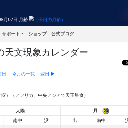
08月07日
月齢
サポート
ショップ
公式ブログ
金）の天文現象カレンダー
前日
今月の一覧
翌日 ▶
°16′）（アフリカ、中央アジアで天王星食）
月
太陽
南中
没
出
南中