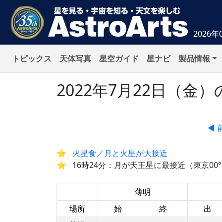
2026年
トピックス
天体写真
星空ガイド
星ナビ
製品情報
2022年7月22日（
◀ 
火星食／月と火星が大接近
16時24分：月が天王星に最接近（東京00
薄明
場所
始
終
出