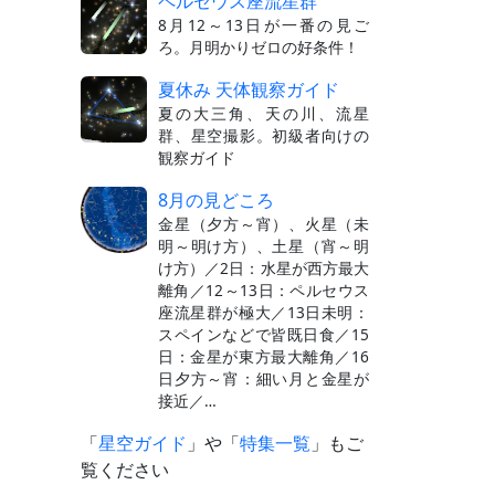
ペルセウス座流星群
8月12～13日が一番の見ご
ろ。月明かりゼロの好条件！
夏休み 天体観察ガイド
夏の大三角、天の川、流星
群、星空撮影。初級者向けの
観察ガイド
8月の見どころ
金星（夕方～宵）、火星（未
明～明け方）、土星（宵～明
け方）／2日：水星が西方最大
離角／12～13日：ペルセウス
座流星群が極大／13日未明：
スペインなどで皆既日食／15
日：金星が東方最大離角／16
日夕方～宵：細い月と金星が
接近／…
「
星空ガイド
」や「
特集一覧
」もご
覧ください