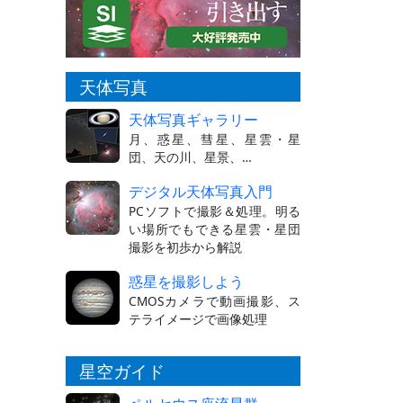
天体写真
天体写真ギャラリー
月、惑星、彗星、星雲・星
団、天の川、星景、…
デジタル天体写真入門
PCソフトで撮影＆処理。明る
い場所でもできる星雲・星団
撮影を初歩から解説
惑星を撮影しよう
CMOSカメラで動画撮影、ス
テライメージで画像処理
星空ガイド